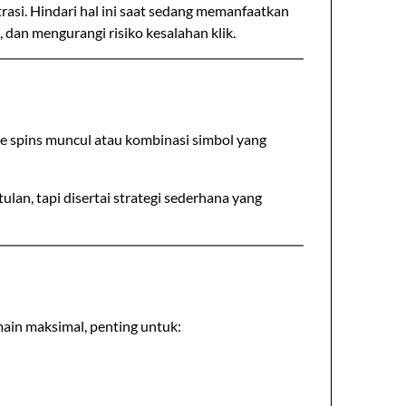
rasi. Hindari hal ini saat sedang memanfaatkan
an mengurangi risiko kesalahan klik.
e spins muncul atau kombinasi simbol yang
ulan, tapi disertai strategi sederhana yang
main maksimal, penting untuk: