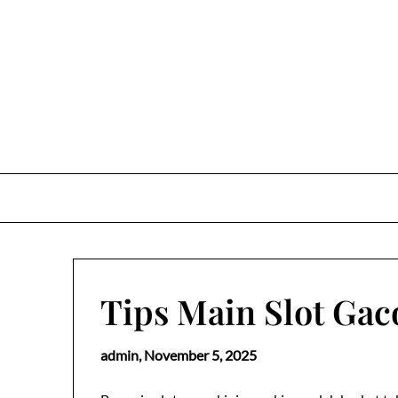
Skip
to
content
Tips Main Slot Gaco
admin,
November 5, 2025