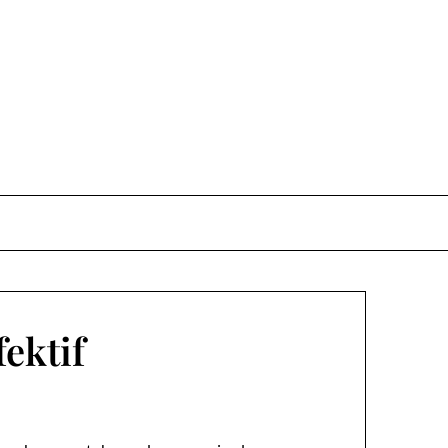
ektif