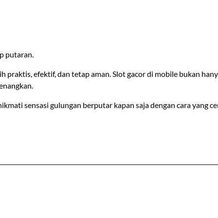
p putaran.
h praktis, efektif, dan tetap aman. Slot gacor di mobile bukan hany
yenangkan.
n nikmati sensasi gulungan berputar kapan saja dengan cara yang ce