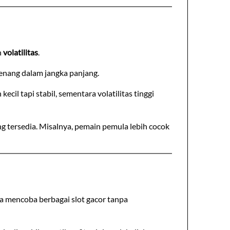
n
volatilitas
.
enang dalam jangka panjang.
il tapi stabil, sementara volatilitas tinggi
 tersedia. Misalnya, pemain pemula lebih cocok
 mencoba berbagai slot gacor tanpa