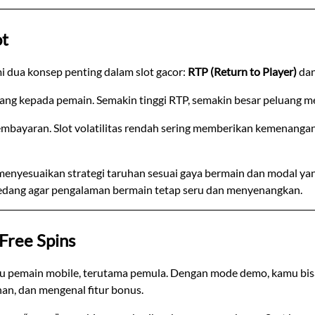
ot
 dua konsep penting dalam slot gacor:
RTP (Return to Player)
da
ang kepada pemain. Semakin tinggi RTP, semakin besar peluang m
bayaran. Slot volatilitas rendah sering memberikan kemenangan kec
nyesuaikan strategi taruhan sesuai gaya bermain dan modal yang
 sedang agar pengalaman bermain tetap seru dan menyenangkan.
ree Spins
 pemain mobile, terutama pemula. Dengan mode demo, kamu bisa
n, dan mengenal fitur bonus.