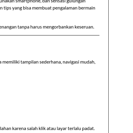
 gunakan smartphone, dan sensasi gulungan
 dan tips yang bisa membuat pengalaman bermain
kemenangan tanpa harus mengorbankan keseruan.
ya memiliki tampilan sederhana, navigasi mudah,
han karena salah klik atau layar terlalu padat.