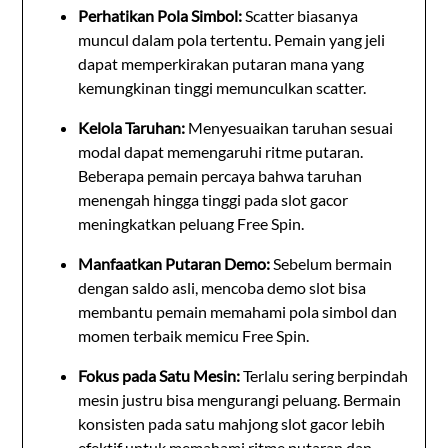
Perhatikan Pola Simbol:
Scatter biasanya
muncul dalam pola tertentu. Pemain yang jeli
dapat memperkirakan putaran mana yang
kemungkinan tinggi memunculkan scatter.
Kelola Taruhan:
Menyesuaikan taruhan sesuai
modal dapat memengaruhi ritme putaran.
Beberapa pemain percaya bahwa taruhan
menengah hingga tinggi pada slot gacor
meningkatkan peluang Free Spin.
Manfaatkan Putaran Demo:
Sebelum bermain
dengan saldo asli, mencoba demo slot bisa
membantu pemain memahami pola simbol dan
momen terbaik memicu Free Spin.
Fokus pada Satu Mesin:
Terlalu sering berpindah
mesin justru bisa mengurangi peluang. Bermain
konsisten pada satu mahjong slot gacor lebih
efektif untuk memahami ritme putaran dan