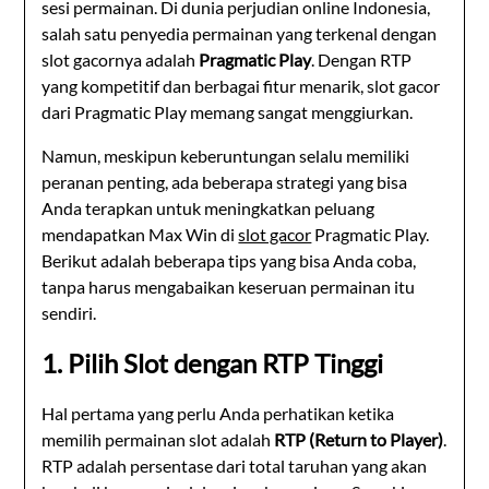
sesi permainan. Di dunia perjudian online Indonesia,
salah satu penyedia permainan yang terkenal dengan
slot gacornya adalah
Pragmatic Play
. Dengan RTP
yang kompetitif dan berbagai fitur menarik, slot gacor
dari Pragmatic Play memang sangat menggiurkan.
Namun, meskipun keberuntungan selalu memiliki
peranan penting, ada beberapa strategi yang bisa
Anda terapkan untuk meningkatkan peluang
mendapatkan Max Win di
slot gacor
Pragmatic Play.
Berikut adalah beberapa tips yang bisa Anda coba,
tanpa harus mengabaikan keseruan permainan itu
sendiri.
1. Pilih Slot dengan RTP Tinggi
Hal pertama yang perlu Anda perhatikan ketika
memilih permainan slot adalah
RTP (Return to Player)
.
RTP adalah persentase dari total taruhan yang akan