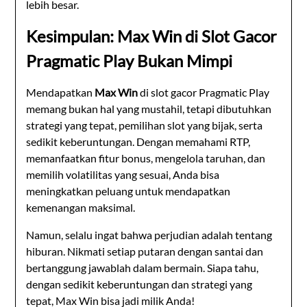
lebih besar.
Kesimpulan: Max Win di Slot Gacor
Pragmatic Play Bukan Mimpi
Mendapatkan
Max Win
di slot gacor Pragmatic Play
memang bukan hal yang mustahil, tetapi dibutuhkan
strategi yang tepat, pemilihan slot yang bijak, serta
sedikit keberuntungan. Dengan memahami RTP,
memanfaatkan fitur bonus, mengelola taruhan, dan
memilih volatilitas yang sesuai, Anda bisa
meningkatkan peluang untuk mendapatkan
kemenangan maksimal.
Namun, selalu ingat bahwa perjudian adalah tentang
hiburan. Nikmati setiap putaran dengan santai dan
bertanggung jawablah dalam bermain. Siapa tahu,
dengan sedikit keberuntungan dan strategi yang
tepat, Max Win bisa jadi milik Anda!