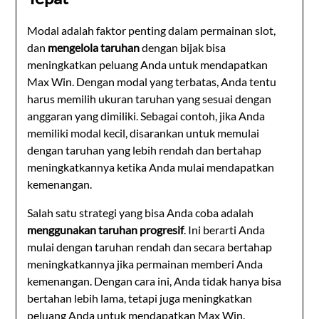
Modal adalah faktor penting dalam permainan slot,
dan
mengelola taruhan
dengan bijak bisa
meningkatkan peluang Anda untuk mendapatkan
Max Win. Dengan modal yang terbatas, Anda tentu
harus memilih ukuran taruhan yang sesuai dengan
anggaran yang dimiliki. Sebagai contoh, jika Anda
memiliki modal kecil, disarankan untuk memulai
dengan taruhan yang lebih rendah dan bertahap
meningkatkannya ketika Anda mulai mendapatkan
kemenangan.
Salah satu strategi yang bisa Anda coba adalah
menggunakan taruhan progresif
. Ini berarti Anda
mulai dengan taruhan rendah dan secara bertahap
meningkatkannya jika permainan memberi Anda
kemenangan. Dengan cara ini, Anda tidak hanya bisa
bertahan lebih lama, tetapi juga meningkatkan
peluang Anda untuk mendapatkan Max Win.