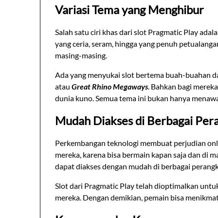
Variasi Tema yang Menghibur
Salah satu ciri khas dari slot Pragmatic Play ad
yang ceria, seram, hingga yang penuh petualangan
masing-masing.
Ada yang menyukai slot bertema buah-buahan d
atau
Great Rhino Megaways
. Bahkan bagi merek
dunia kuno. Semua tema ini bukan hanya menawa
Mudah Diakses di Berbagai Per
Perkembangan teknologi membuat perjudian onli
mereka, karena bisa bermain kapan saja dan di 
dapat diakses dengan mudah di berbagai perangk
Slot dari Pragmatic Play telah dioptimalkan untu
mereka. Dengan demikian, pemain bisa menikmat