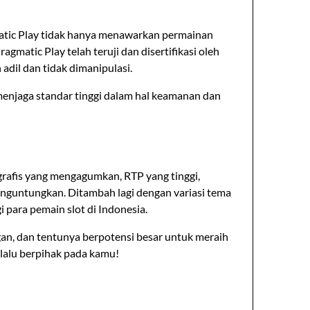
gmatic Play tidak hanya menawarkan permainan
atic Play telah teruji dan disertifikasi oleh
dil dan tidak dimanipulasi.
menjaga standar tinggi dalam hal keamanan dan
 grafis yang mengagumkan, RTP yang tinggi,
guntungkan. Ditambah lagi dengan variasi tema
 para pemain slot di Indonesia.
an, dan tentunya berpotensi besar untuk meraih
lalu berpihak pada kamu!