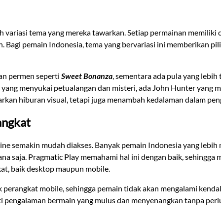
alah variasi tema yang mereka tawarkan. Setiap permainan memiliki
. Bagi pemain Indonesia, tema yang bervariasi ini memberikan pil
an permen seperti
Sweet Bonanza
, sementara ada pula yang lebih 
a yang menyukai petualangan dan misteri, ada John Hunter yang 
rkan hiburan visual, tetapi juga menambah kedalaman dalam pen
angkat
ne semakin mudah diakses. Banyak pemain Indonesia yang lebih 
mana saja. Pragmatic Play memahami hal ini dengan baik, sehing
at, baik desktop maupun mobile.
k perangkat mobile, sehingga pemain tidak akan mengalami kendala
i pengalaman bermain yang mulus dan menyenangkan tanpa perlu 