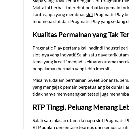
Siapa yang tidak kenal dengan slot Pragmatic Pla
Malta ini berhasil merebut perhatian pemain Ind
Lantas, apa yang membuat
slot
Pragmatic Play be
fenomena slot dari Pragmatic Play yang sedang di
Kualitas Permainan yang Tak Ter
Pragmatic Play pertama kali hadir di industri pe
slot-nya yang inovatif. Salah satu daya tarik uta
tema yang kreatif menjadi kekuatan utama merek
pengalaman bermain yang lebih imersif.
Misalnya, dalam permainan Sweet Bonanza, pem
yang mengajak pemain berpetualang ke dunia lia
tidak hanya menyenangkan tetapi juga menamba
RTP Tinggi, Peluang Menang Leb
Salah satu alasan utama kenapa slot Pragmatic P
RTP adalah persentase teoretis dari semua taru