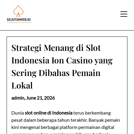
Skip
to
content
Strategi Menang di Slot
Indonesia Ion Casino yang
Sering Dibahas Pemain
Lokal
admin,
June 21, 2026
Dunia
slot online di Indonesia
terus berkembang
pesat dalam beberapa tahun terakhir. Banyak pemain
kini mengenal berbagai platform permainan digital