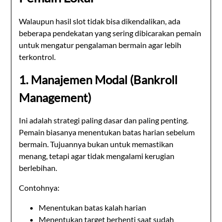
Walaupun hasil slot tidak bisa dikendalikan, ada
beberapa pendekatan yang sering dibicarakan pemain
untuk mengatur pengalaman bermain agar lebih
terkontrol.
1. Manajemen Modal (Bankroll
Management)
Ini adalah strategi paling dasar dan paling penting.
Pemain biasanya menentukan batas harian sebelum
bermain. Tujuannya bukan untuk memastikan
menang, tetapi agar tidak mengalami kerugian
berlebihan.
Contohnya:
Menentukan batas kalah harian
Menentukan target berhenti saat sudah