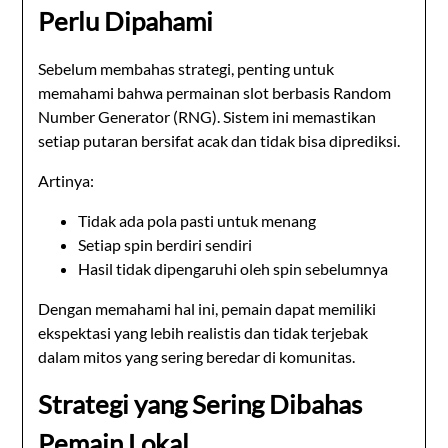
Perlu Dipahami
Sebelum membahas strategi, penting untuk
memahami bahwa permainan slot berbasis Random
Number Generator (RNG). Sistem ini memastikan
setiap putaran bersifat acak dan tidak bisa diprediksi.
Artinya:
Tidak ada pola pasti untuk menang
Setiap spin berdiri sendiri
Hasil tidak dipengaruhi oleh spin sebelumnya
Dengan memahami hal ini, pemain dapat memiliki
ekspektasi yang lebih realistis dan tidak terjebak
dalam mitos yang sering beredar di komunitas.
Strategi yang Sering Dibahas
Pemain Lokal