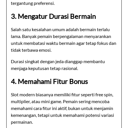
tergantung preferensi.
3. Mengatur Durasi Bermain
Salah satu kesalahan umum adalah bermain terlalu
lama. Banyak pemain berpengalaman menyarankan
untuk membatasi waktu bermain agar tetap fokus dan
tidak terbawa emosi.
Durasi singkat dengan jeda dianggap membantu
menjaga keputusan tetap rasional.
4. Memahami Fitur Bonus
Slot modern biasanya memiliki fitur seperti free spin,
multiplier, atau mini game. Pemain sering mencoba
memahami cara fitur ini aktif, bukan untuk menjamin
kemenangan, tetapi untuk memahami potensi variasi
permainan.