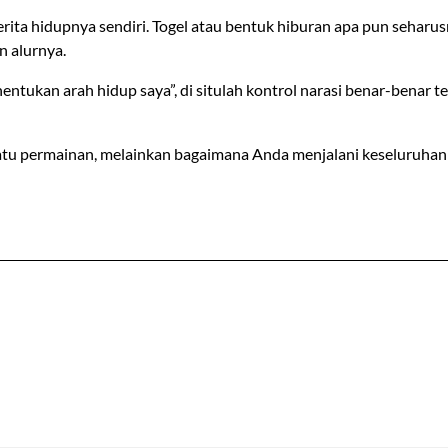
cerita hidupnya sendiri. Togel atau bentuk hiburan apa pun seharus
n alurnya.
ukan arah hidup saya”, di situlah kontrol narasi benar-benar ter
 satu permainan, melainkan bagaimana Anda menjalani keseluruha