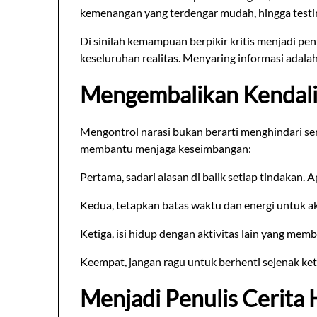
kemenangan yang terdengar mudah, hingga testimo
Di sinilah kemampuan berpikir kritis menjadi p
keseluruhan realitas. Menyaring informasi adalah 
Mengembalikan Kendali 
Mengontrol narasi bukan berarti menghindari se
membantu menjaga keseimbangan:
Pertama, sadari alasan di balik setiap tindakan
Kedua, tetapkan batas waktu dan energi untuk ak
Ketiga, isi hidup dengan aktivitas lain yang memb
Keempat, jangan ragu untuk berhenti sejenak ket
Menjadi Penulis Cerita 