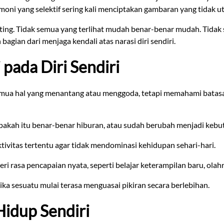
ni yang selektif sering kali menciptakan gambaran yang tidak u
enting. Tidak semua yang terlihat mudah benar-benar mudah. Ti
bagian dari menjaga kendali atas narasi diri sendiri.
pada Diri Sendiri
mua hal yang menantang atau menggoda, tetapi memahami batasan
. Apakah itu benar-benar hiburan, atau sudah berubah menjadi keb
tivitas tertentu agar tidak mendominasi kehidupan sehari-hari.
eri rasa pencapaian nyata, seperti belajar keterampilan baru, olah
ika sesuatu mulai terasa menguasai pikiran secara berlebihan.
Hidup Sendiri