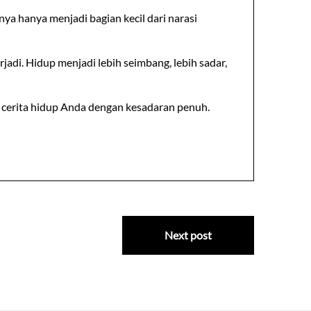
nya hanya menjadi bagian kecil dari narasi
jadi. Hidup menjadi lebih seimbang, lebih sadar,
n cerita hidup Anda dengan kesadaran penuh.
Next post