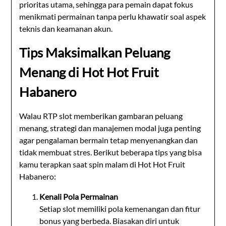
prioritas utama, sehingga para pemain dapat fokus
menikmati permainan tanpa perlu khawatir soal aspek
teknis dan keamanan akun.
Tips Maksimalkan Peluang
Menang di Hot Hot Fruit
Habanero
Walau RTP slot memberikan gambaran peluang
menang, strategi dan manajemen modal juga penting
agar pengalaman bermain tetap menyenangkan dan
tidak membuat stres. Berikut beberapa tips yang bisa
kamu terapkan saat spin malam di Hot Hot Fruit
Habanero:
Kenali Pola Permainan
Setiap slot memiliki pola kemenangan dan fitur
bonus yang berbeda. Biasakan diri untuk