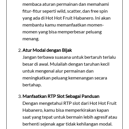
membaca aturan permainan dan memahami
fitur-fitur seperti wild, scatter, dan free spin
yang ada di Hot Hot Fruit Habanero. Ini akan
membantu kamu memanfaatkan momen-
momen yang bisa memperbesar peluang
menang.
Atur Modal dengan Bijak
Jangan terbawa suasana untuk bertaruh terlalu
besar di awal. Mulailah dengan taruhan kecil
untuk mengenal alur permainan dan
meningkatkan peluang kemenangan secara
bertahap.
Manfaatkan RTP Slot Sebagai Panduan
Dengan mengetahui RTP slot dari Hot Hot Fruit
Habanero, kamu bisa memperkirakan kapan
saat yang tepat untuk bermain lebih agresif atau
berhenti sejenak agar tidak kehilangan modal.