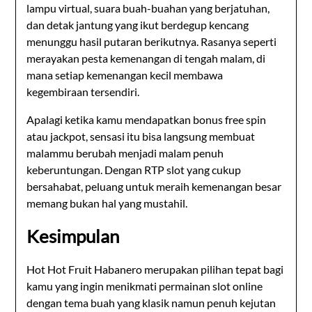
lampu virtual, suara buah-buahan yang berjatuhan,
dan detak jantung yang ikut berdegup kencang
menunggu hasil putaran berikutnya. Rasanya seperti
merayakan pesta kemenangan di tengah malam, di
mana setiap kemenangan kecil membawa
kegembiraan tersendiri.
Apalagi ketika kamu mendapatkan bonus free spin
atau jackpot, sensasi itu bisa langsung membuat
malammu berubah menjadi malam penuh
keberuntungan. Dengan RTP slot yang cukup
bersahabat, peluang untuk meraih kemenangan besar
memang bukan hal yang mustahil.
Kesimpulan
Hot Hot Fruit Habanero merupakan pilihan tepat bagi
kamu yang ingin menikmati permainan slot online
dengan tema buah yang klasik namun penuh kejutan