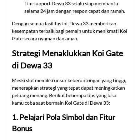
Tim support Dewa 33 selalu siap membantu
selama 24 jam dengan respon cepat dan ramah.
Dengan semua fasilitas ini, Dewa 33 memberikan
kesempatan terbaik bagi pemain untuk menikmati Koi
Gate secara nyaman dan aman.
Strategi Menaklukkan Koi Gate
di Dewa 33
Meski slot memiliki unsur keberuntungan yang tinggi,
menerapkan strategi yang tepat dapat meningkatkan
peluang menang. Berikut beberapa tips yang bisa
kamu coba saat bermain Koi Gate di Dewa 33:
1. Pelajari Pola Simbol dan Fitur
Bonus