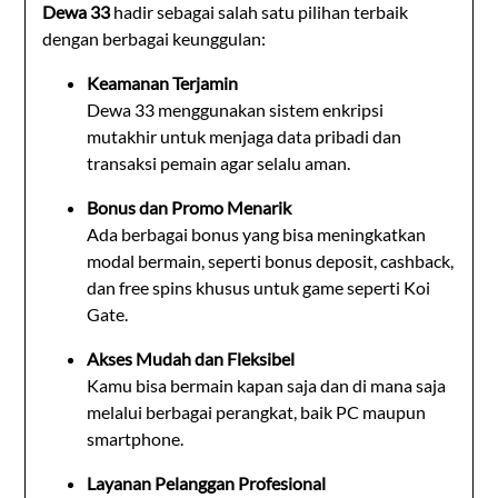
Dewa 33
hadir sebagai salah satu pilihan terbaik
dengan berbagai keunggulan:
Keamanan Terjamin
Dewa 33 menggunakan sistem enkripsi
mutakhir untuk menjaga data pribadi dan
transaksi pemain agar selalu aman.
Bonus dan Promo Menarik
Ada berbagai bonus yang bisa meningkatkan
modal bermain, seperti bonus deposit, cashback,
dan free spins khusus untuk game seperti Koi
Gate.
Akses Mudah dan Fleksibel
Kamu bisa bermain kapan saja dan di mana saja
melalui berbagai perangkat, baik PC maupun
smartphone.
Layanan Pelanggan Profesional