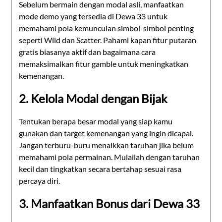
Sebelum bermain dengan modal asli, manfaatkan
mode demo yang tersedia di Dewa 33 untuk
memahami pola kemunculan simbol-simbol penting
seperti Wild dan Scatter. Pahami kapan fitur putaran
gratis biasanya aktif dan bagaimana cara
memaksimalkan fitur gamble untuk meningkatkan
kemenangan.
2. Kelola Modal dengan Bijak
Tentukan berapa besar modal yang siap kamu
gunakan dan target kemenangan yang ingin dicapai.
Jangan terburu-buru menaikkan taruhan jika belum
memahami pola permainan. Mulailah dengan taruhan
kecil dan tingkatkan secara bertahap sesuai rasa
percaya diri.
3. Manfaatkan Bonus dari Dewa 33