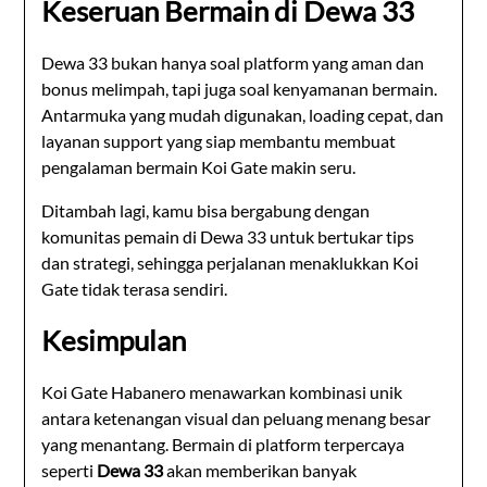
Keseruan Bermain di Dewa 33
Dewa 33 bukan hanya soal platform yang aman dan
bonus melimpah, tapi juga soal kenyamanan bermain.
Antarmuka yang mudah digunakan, loading cepat, dan
layanan support yang siap membantu membuat
pengalaman bermain Koi Gate makin seru.
Ditambah lagi, kamu bisa bergabung dengan
komunitas pemain di Dewa 33 untuk bertukar tips
dan strategi, sehingga perjalanan menaklukkan Koi
Gate tidak terasa sendiri.
Kesimpulan
Koi Gate Habanero menawarkan kombinasi unik
antara ketenangan visual dan peluang menang besar
yang menantang. Bermain di platform terpercaya
seperti
Dewa 33
akan memberikan banyak