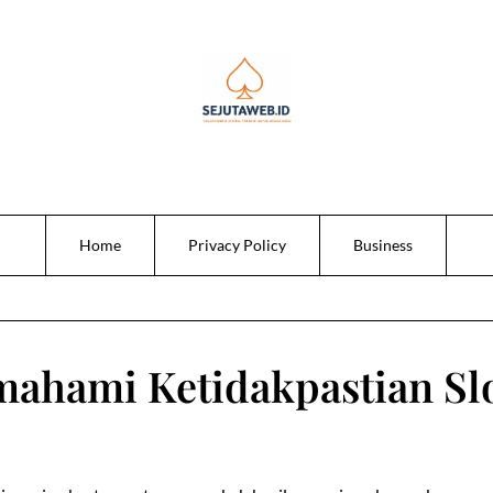
Home
Privacy Policy
Business
ahami Ketidakpastian Sl