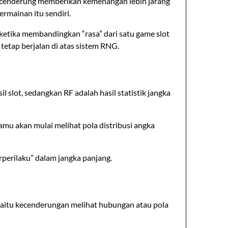
h cenderung memberikan kemenangan lebih jarang
permainan itu sendiri.
i ketika membandingkan “rasa” dari satu game slot
tetap berjalan di atas sistem RNG.
slot, sedangkan RF adalah hasil statistik jangka
amu akan mulai melihat pola distribusi angka
perilaku” dalam jangka panjang.
 yaitu kecenderungan melihat hubungan atau pola