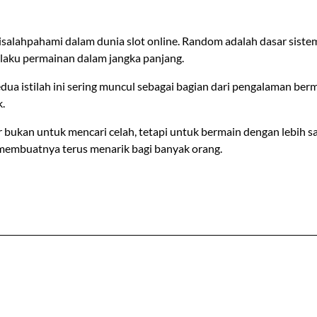
alahpahami dalam dunia slot online. Random adalah dasar sistem 
ilaku permainan dalam jangka panjang.
kedua istilah ini sering muncul sebagai bagian dari pengalaman be
k.
r bukan untuk mencari celah, tetapi untuk bermain dengan lebih s
g membuatnya terus menarik bagi banyak orang.