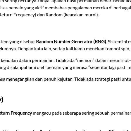
n sering bertanya-tanya: apakah hasil permainan benar-benar acak
nitas pemain yang aktif membahas pengalaman mereka di berbagai
 (Return Frequency) dan Random (keacakan murni).
istem yang disebut
Random Number Generator (RNG)
. Sistem ini
elumnya. Dengan kata lain, setiap kali kamu menekan tombol spin,
 keadilan dalam permainan. Tidak ada “memori” dalam mesin slot
ring disalahpahami oleh pemain yang merasa “sebentar lagi pasti 
asa menegangkan dan penuh kejutan. Tidak ada strategi pasti un
)
eturn Frequency
mengacu pada seberapa sering sebuah permainan