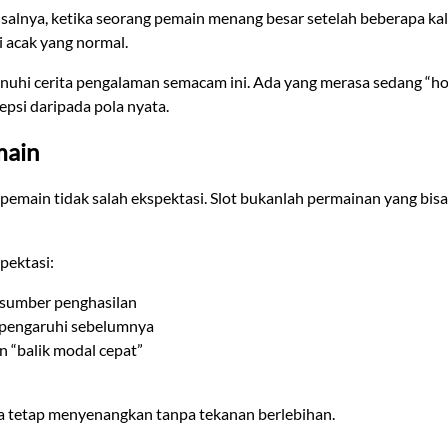
 Misalnya, ketika seorang pemain menang besar setelah beberapa k
si acak yang normal.
enuhi cerita pengalaman semacam ini. Ada yang merasa sedang “ho
epsi daripada pola nyata.
main
ain tidak salah ekspektasi. Slot bukanlah permainan yang bisa 
pektasi:
 sumber penghasilan
dipengaruhi sebelumnya
 “balik modal cepat”
a tetap menyenangkan tanpa tekanan berlebihan.