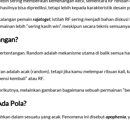
n lebih sering memberikan kemenangan kecil, sementara RF renda
 hasilnya bisa diprediksi, tetapi lebih kepada karakteristik desain 
 kalangan pemain
rajatogel
, istilah RF sering menjadi bahan diskus
ainan lebih “sering kasih win”, meskipun secara teknis semuanya 
angan?
tentangan. Random adalah mekanisme utama di balik semua hasil 
n adalah acak (random), tetapi jika kamu melempar ribuan kali, k
uensi kembali” atau RF.
 berikutnya, melainkan gambaran bagaimana sebuah permainan “ber
da Pola?
ahkan dalam sesuatu yang acak. Fenomena ini disebut
apophenia
,