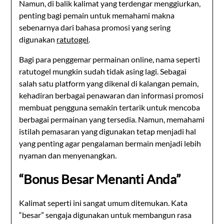
Namun, di balik kalimat yang terdengar menggiurkan,
penting bagi pemain untuk memahami makna
sebenarnya dari bahasa promosi yang sering
digunakan
ratutogel
.
Bagi para penggemar permainan online, nama seperti
ratutogel mungkin sudah tidak asing lagi. Sebagai
salah satu platform yang dikenal di kalangan pemain,
kehadiran berbagai penawaran dan informasi promosi
membuat pengguna semakin tertarik untuk mencoba
berbagai permainan yang tersedia. Namun, memahami
istilah pemasaran yang digunakan tetap menjadi hal
yang penting agar pengalaman bermain menjadi lebih
nyaman dan menyenangkan.
“Bonus Besar Menanti Anda”
Kalimat seperti ini sangat umum ditemukan. Kata
“besar” sengaja digunakan untuk membangun rasa