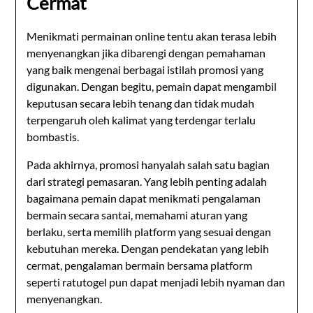
Cermat
Menikmati permainan online tentu akan terasa lebih
menyenangkan jika dibarengi dengan pemahaman
yang baik mengenai berbagai istilah promosi yang
digunakan. Dengan begitu, pemain dapat mengambil
keputusan secara lebih tenang dan tidak mudah
terpengaruh oleh kalimat yang terdengar terlalu
bombastis.
Pada akhirnya, promosi hanyalah salah satu bagian
dari strategi pemasaran. Yang lebih penting adalah
bagaimana pemain dapat menikmati pengalaman
bermain secara santai, memahami aturan yang
berlaku, serta memilih platform yang sesuai dengan
kebutuhan mereka. Dengan pendekatan yang lebih
cermat, pengalaman bermain bersama platform
seperti ratutogel pun dapat menjadi lebih nyaman dan
menyenangkan.