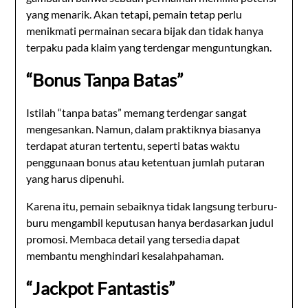
yang menarik. Akan tetapi, pemain tetap perlu
menikmati permainan secara bijak dan tidak hanya
terpaku pada klaim yang terdengar menguntungkan.
“Bonus Tanpa Batas”
Istilah “tanpa batas” memang terdengar sangat
mengesankan. Namun, dalam praktiknya biasanya
terdapat aturan tertentu, seperti batas waktu
penggunaan bonus atau ketentuan jumlah putaran
yang harus dipenuhi.
Karena itu, pemain sebaiknya tidak langsung terburu-
buru mengambil keputusan hanya berdasarkan judul
promosi. Membaca detail yang tersedia dapat
membantu menghindari kesalahpahaman.
“Jackpot Fantastis”