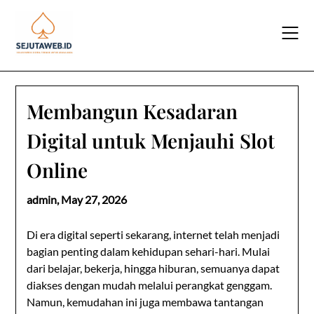
Skip
to
content
Membangun Kesadaran
Digital untuk Menjauhi Slot
Online
admin,
May 27, 2026
Di era digital seperti sekarang, internet telah menjadi
bagian penting dalam kehidupan sehari-hari. Mulai
dari belajar, bekerja, hingga hiburan, semuanya dapat
diakses dengan mudah melalui perangkat genggam.
Namun, kemudahan ini juga membawa tantangan