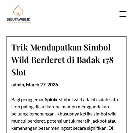
Skip
to
content
Trik Mendapatkan Simbol
Wild Berderet di Badak 178
Slot
admin,
March 27, 2026
Bagi penggemar
Spinix
, simbol wild adalah salah satu
ikon paling dicari karena mampu menggandakan
peluang kemenangan. Khususnya ketika simbol wild
muncul berderet, potensi untuk meraih jackpot atau
kemenangan besar meningkat secara signifikan. Di