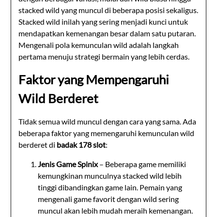
stacked wild yang muncul di beberapa posisi sekaligus.
Stacked wild inilah yang sering menjadi kunci untuk
mendapatkan kemenangan besar dalam satu putaran.
Mengenali pola kemunculan wild adalah langkah
pertama menuju strategi bermain yang lebih cerdas.
Faktor yang Mempengaruhi
Wild Berderet
Tidak semua wild muncul dengan cara yang sama. Ada
beberapa faktor yang memengaruhi kemunculan wild
berderet di
badak 178 slot
:
Jenis Game Spinix
– Beberapa game memiliki
kemungkinan munculnya stacked wild lebih
tinggi dibandingkan game lain. Pemain yang
mengenali game favorit dengan wild sering
muncul akan lebih mudah meraih kemenangan.