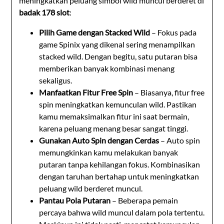
meningkatkan peluang simbol wild muncul berderet di
badak 178 slot
:
Pilih Game dengan Stacked Wild
– Fokus pada
game Spinix yang dikenal sering menampilkan
stacked wild. Dengan begitu, satu putaran bisa
memberikan banyak kombinasi menang
sekaligus.
Manfaatkan Fitur Free Spin
– Biasanya, fitur free
spin meningkatkan kemunculan wild. Pastikan
kamu memaksimalkan fitur ini saat bermain,
karena peluang menang besar sangat tinggi.
Gunakan Auto Spin dengan Cerdas
– Auto spin
memungkinkan kamu melakukan banyak
putaran tanpa kehilangan fokus. Kombinasikan
dengan taruhan bertahap untuk meningkatkan
peluang wild berderet muncul.
Pantau Pola Putaran
– Beberapa pemain
percaya bahwa wild muncul dalam pola tertentu.