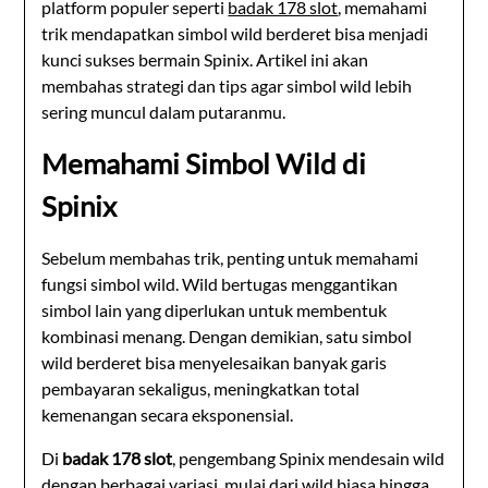
platform populer seperti
badak 178 slot
, memahami
trik mendapatkan simbol wild berderet bisa menjadi
kunci sukses bermain Spinix. Artikel ini akan
membahas strategi dan tips agar simbol wild lebih
sering muncul dalam putaranmu.
Memahami Simbol Wild di
Spinix
Sebelum membahas trik, penting untuk memahami
fungsi simbol wild. Wild bertugas menggantikan
simbol lain yang diperlukan untuk membentuk
kombinasi menang. Dengan demikian, satu simbol
wild berderet bisa menyelesaikan banyak garis
pembayaran sekaligus, meningkatkan total
kemenangan secara eksponensial.
Di
badak 178 slot
, pengembang Spinix mendesain wild
dengan berbagai variasi, mulai dari wild biasa hingga