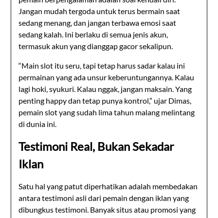
Jangan mudah tergoda untuk terus bermain saat
sedang menang, dan jangan terbawa emosi saat
sedang kalah. Ini berlaku di semua jenis akun,
termasuk akun yang dianggap gacor sekalipun.
“Main slot itu seru, tapi tetap harus sadar kalau ini
permainan yang ada unsur keberuntungannya. Kalau
lagi hoki, syukuri. Kalau nggak, jangan maksain. Yang
penting happy dan tetap punya kontrol,” ujar Dimas,
pemain slot yang sudah lima tahun malang melintang
di dunia ini.
Testimoni Real, Bukan Sekadar
Iklan
Satu hal yang patut diperhatikan adalah membedakan
antara testimoni asli dari pemain dengan iklan yang
dibungkus testimoni. Banyak situs atau promosi yang