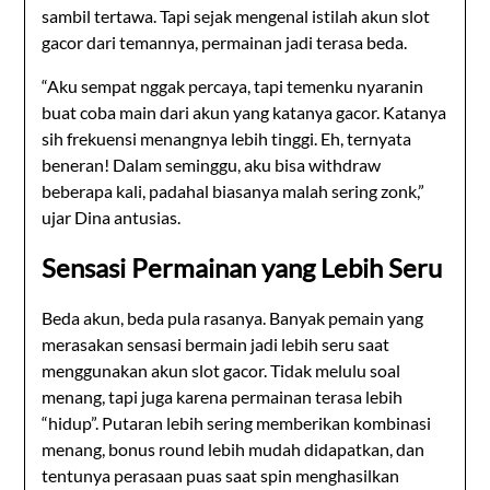
sambil tertawa. Tapi sejak mengenal istilah akun slot
gacor dari temannya, permainan jadi terasa beda.
“Aku sempat nggak percaya, tapi temenku nyaranin
buat coba main dari akun yang katanya gacor. Katanya
sih frekuensi menangnya lebih tinggi. Eh, ternyata
beneran! Dalam seminggu, aku bisa withdraw
beberapa kali, padahal biasanya malah sering zonk,”
ujar Dina antusias.
Sensasi Permainan yang Lebih Seru
Beda akun, beda pula rasanya. Banyak pemain yang
merasakan sensasi bermain jadi lebih seru saat
menggunakan akun slot gacor. Tidak melulu soal
menang, tapi juga karena permainan terasa lebih
“hidup”. Putaran lebih sering memberikan kombinasi
menang, bonus round lebih mudah didapatkan, dan
tentunya perasaan puas saat spin menghasilkan