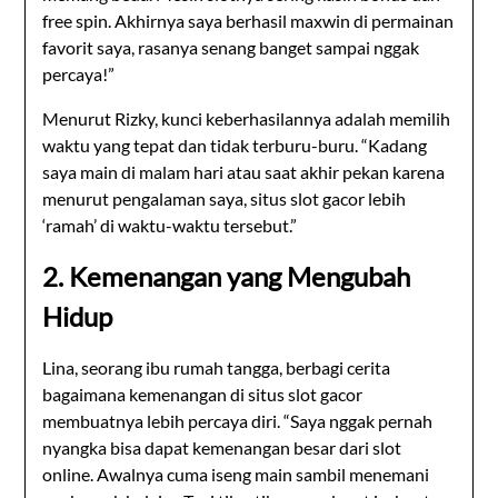
free spin. Akhirnya saya berhasil maxwin di permainan
favorit saya, rasanya senang banget sampai nggak
percaya!”
Menurut Rizky, kunci keberhasilannya adalah memilih
waktu yang tepat dan tidak terburu-buru. “Kadang
saya main di malam hari atau saat akhir pekan karena
menurut pengalaman saya, situs slot gacor lebih
‘ramah’ di waktu-waktu tersebut.”
2. Kemenangan yang Mengubah
Hidup
Lina, seorang ibu rumah tangga, berbagi cerita
bagaimana kemenangan di situs slot gacor
membuatnya lebih percaya diri. “Saya nggak pernah
nyangka bisa dapat kemenangan besar dari slot
online. Awalnya cuma iseng main sambil menemani