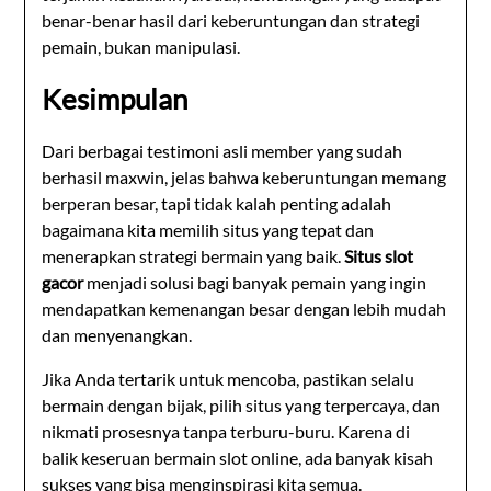
benar-benar hasil dari keberuntungan dan strategi
pemain, bukan manipulasi.
Kesimpulan
Dari berbagai testimoni asli member yang sudah
berhasil maxwin, jelas bahwa keberuntungan memang
berperan besar, tapi tidak kalah penting adalah
bagaimana kita memilih situs yang tepat dan
menerapkan strategi bermain yang baik.
Situs slot
gacor
menjadi solusi bagi banyak pemain yang ingin
mendapatkan kemenangan besar dengan lebih mudah
dan menyenangkan.
Jika Anda tertarik untuk mencoba, pastikan selalu
bermain dengan bijak, pilih situs yang terpercaya, dan
nikmati prosesnya tanpa terburu-buru. Karena di
balik keseruan bermain slot online, ada banyak kisah
sukses yang bisa menginspirasi kita semua.