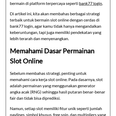
bermain di platform terpercaya seperti
bank77 login
.
Di artikel ini, kita akan membahas berbagai strategi
terbaik untuk bermain slot online dengan cerdas di
bank77 login, agar kamu tidak hanya mengandalkan
keberuntungan, tapi juga memiliki pendekatan yang
lebih terarah dan menyenangkan.
Memahami Dasar Permainan
Slot Online
Sebelum membahas strategi, penting untuk
memahami cara kerja slot online. Pada dasarnya, slot
adalah permainan yang menggunakan generator
angka acak (RNG) sehingga hasil putaran benar-benar
fair dan tidak bisa diprediksi.
Namun, setiap slot memiliki fitur unik seperti jumlah
paylines, simbol khusus, free spin, dan multipliers yang