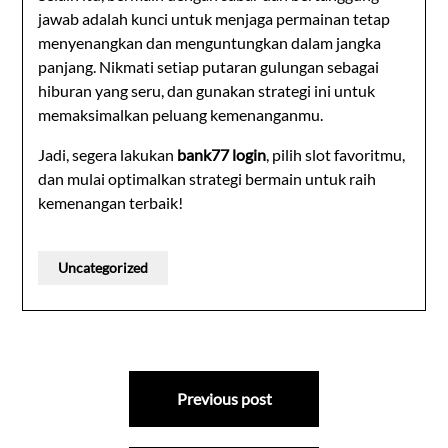
jawab adalah kunci untuk menjaga permainan tetap
menyenangkan dan menguntungkan dalam jangka
panjang. Nikmati setiap putaran gulungan sebagai
hiburan yang seru, dan gunakan strategi ini untuk
memaksimalkan peluang kemenanganmu.
Jadi, segera lakukan
bank77 login
, pilih slot favoritmu,
dan mulai optimalkan strategi bermain untuk raih
kemenangan terbaik!
Uncategorized
Post
Previous post
navigation