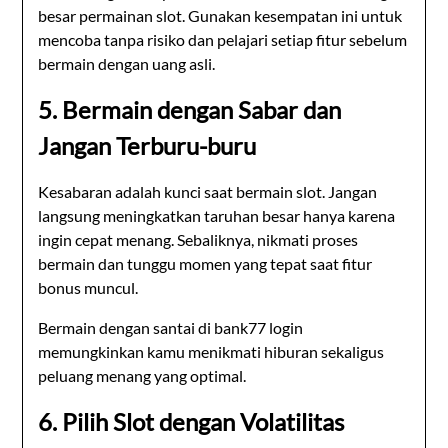
besar permainan slot. Gunakan kesempatan ini untuk
mencoba tanpa risiko dan pelajari setiap fitur sebelum
bermain dengan uang asli.
5. Bermain dengan Sabar dan
Jangan Terburu-buru
Kesabaran adalah kunci saat bermain slot. Jangan
langsung meningkatkan taruhan besar hanya karena
ingin cepat menang. Sebaliknya, nikmati proses
bermain dan tunggu momen yang tepat saat fitur
bonus muncul.
Bermain dengan santai di bank77 login
memungkinkan kamu menikmati hiburan sekaligus
peluang menang yang optimal.
6. Pilih Slot dengan Volatilitas