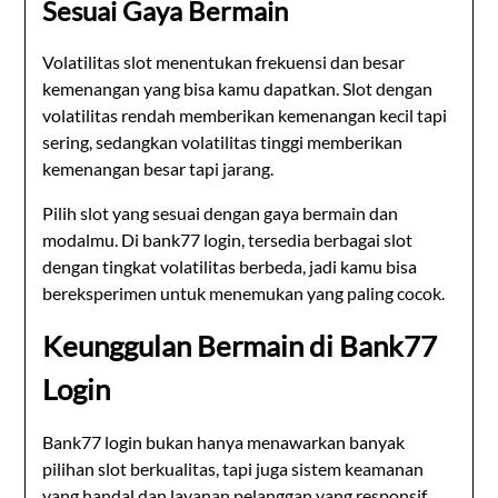
Sesuai Gaya Bermain
Volatilitas slot menentukan frekuensi dan besar
kemenangan yang bisa kamu dapatkan. Slot dengan
volatilitas rendah memberikan kemenangan kecil tapi
sering, sedangkan volatilitas tinggi memberikan
kemenangan besar tapi jarang.
Pilih slot yang sesuai dengan gaya bermain dan
modalmu. Di bank77 login, tersedia berbagai slot
dengan tingkat volatilitas berbeda, jadi kamu bisa
bereksperimen untuk menemukan yang paling cocok.
Keunggulan Bermain di Bank77
Login
Bank77 login bukan hanya menawarkan banyak
pilihan slot berkualitas, tapi juga sistem keamanan
yang handal dan layanan pelanggan yang responsif.