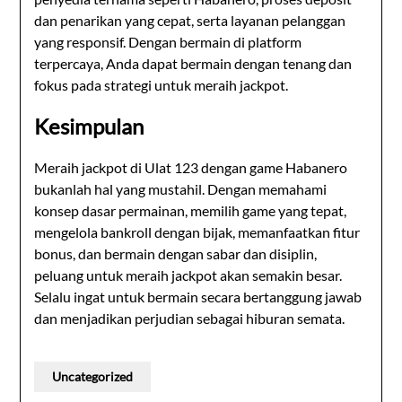
dan penarikan yang cepat, serta layanan pelanggan
yang responsif.
Dengan bermain di platform
terpercaya, Anda dapat bermain dengan tenang dan
fokus pada strategi untuk meraih jackpot.
Kesimpulan
Meraih jackpot di Ulat 123 dengan game Habanero
bukanlah hal yang mustahil.
Dengan memahami
konsep dasar permainan, memilih game yang tepat,
mengelola bankroll dengan bijak, memanfaatkan fitur
bonus, dan bermain dengan sabar dan disiplin,
peluang untuk meraih jackpot akan semakin besar.
Selalu ingat untuk bermain secara bertanggung jawab
dan menjadikan perjudian sebagai hiburan semata.
Uncategorized