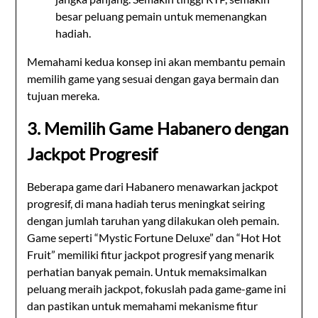
besar peluang pemain untuk memenangkan
hadiah.
Memahami kedua konsep ini akan membantu pemain
memilih game yang sesuai dengan gaya bermain dan
tujuan mereka.
3. Memilih Game Habanero dengan
Jackpot Progresif
Beberapa game dari Habanero menawarkan jackpot
progresif, di mana hadiah terus meningkat seiring
dengan jumlah taruhan yang dilakukan oleh pemain.
Game seperti “Mystic Fortune Deluxe” dan “Hot Hot
Fruit” memiliki fitur jackpot progresif yang menarik
perhatian banyak pemain.
Untuk memaksimalkan
peluang meraih jackpot, fokuslah pada game-game ini
dan pastikan untuk memahami mekanisme fitur