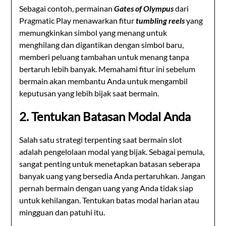
Sebagai contoh, permainan
Gates of Olympus
dari
Pragmatic Play menawarkan fitur
tumbling reels
yang
memungkinkan simbol yang menang untuk
menghilang dan digantikan dengan simbol baru,
memberi peluang tambahan untuk menang tanpa
bertaruh lebih banyak. Memahami fitur ini sebelum
bermain akan membantu Anda untuk mengambil
keputusan yang lebih bijak saat bermain.
2. Tentukan Batasan Modal Anda
Salah satu strategi terpenting saat bermain slot
adalah pengelolaan modal yang bijak. Sebagai pemula,
sangat penting untuk menetapkan batasan seberapa
banyak uang yang bersedia Anda pertaruhkan. Jangan
pernah bermain dengan uang yang Anda tidak siap
untuk kehilangan. Tentukan batas modal harian atau
mingguan dan patuhi itu.