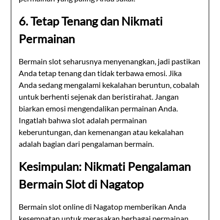
6. Tetap Tenang dan Nikmati
Permainan
Bermain slot seharusnya menyenangkan, jadi pastikan
Anda tetap tenang dan tidak terbawa emosi. Jika
Anda sedang mengalami kekalahan beruntun, cobalah
untuk berhenti sejenak dan beristirahat. Jangan
biarkan emosi mengendalikan permainan Anda.
Ingatlah bahwa slot adalah permainan
keberuntungan, dan kemenangan atau kekalahan
adalah bagian dari pengalaman bermain.
Kesimpulan: Nikmati Pengalaman
Bermain Slot di Nagatop
Bermain slot online di Nagatop memberikan Anda
kesempatan untuk merasakan berbagai permainan