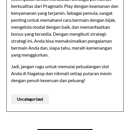
berkualitas dari Pragmatic Play dengan keamanan dan
kenyamanan yang terjamin. Sebagai pemula, sangat
penting untuk memahami cara bermain dengan bijak,
mengelola modal dengan baik, dan memanfaatkan
bonus yang tersedia. Dengan mengikuti strategi-
strategi ini, Anda bisa memaksimalkan pengalaman
bermain Anda dan, siapa tahu, meraih kemenangan
yang menggiurkan.
Jadi, jangan ragu untuk memulai petualangan slot
Anda di Nagatop dan nikmati setiap putaran mesin
dengan penuh keseruan dan peluang!
Uncategorized