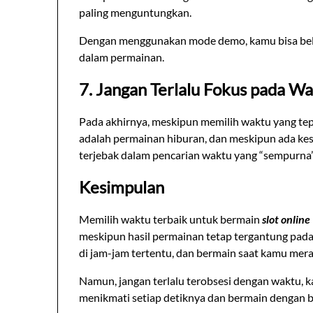
paling menguntungkan.
Dengan menggunakan mode demo, kamu bisa belaj
dalam permainan.
7. Jangan Terlalu Fokus pada W
Pada akhirnya, meskipun memilih waktu yang te
adalah permainan hiburan, dan meskipun ada kes
terjebak dalam pencarian waktu yang “sempurna”.
Kesimpulan
Memilih waktu terbaik untuk bermain
slot online
meskipun hasil permainan tetap tergantung pada
di jam-jam tertentu, dan bermain saat kamu mer
Namun, jangan terlalu terobsesi dengan waktu, 
menikmati setiap detiknya dan bermain dengan bi