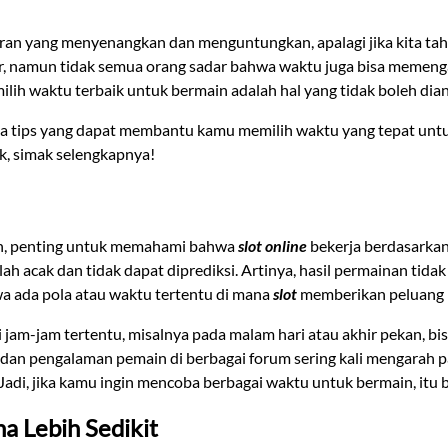
ran yang menyenangkan dan menguntungkan, apalagi jika kita tah
, namun tidak semua orang sadar bahwa waktu juga bisa memenga
ih waktu terbaik untuk bermain adalah hal yang tidak boleh dia
rapa tips yang dapat membantu kamu memilih waktu yang tepat un
, simak selengkapnya!
n, penting untuk memahami bahwa
slot online
bekerja berdasarkan
ah acak dan tidak dapat diprediksi. Artinya, hasil permainan tid
 ada pola atau waktu tertentu di mana
slot
memberikan peluang l
am-jam tertentu, misalnya pada malam hari atau akhir pekan, bi
n dan pengalaman pemain di berbagai forum sering kali mengarah
adi, jika kamu ingin mencoba berbagai waktu untuk bermain, itu bi
a Lebih Sedikit