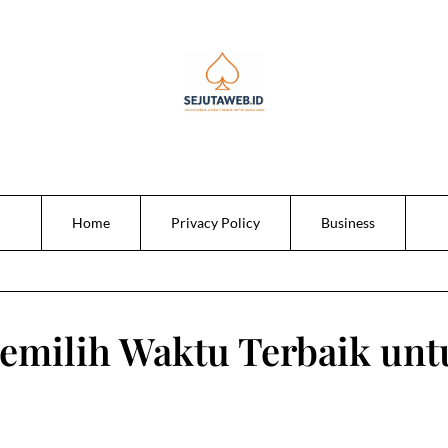
Home
Privacy Policy
Business
Memilih Waktu Terbaik un