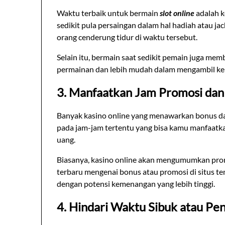
Waktu terbaik untuk bermain
slot online
adalah k
sedikit pula persaingan dalam hal hadiah atau ja
orang cenderung tidur di waktu tersebut.
Selain itu, bermain saat sedikit pemain juga mem
permainan dan lebih mudah dalam mengambil ke
3. Manfaatkan Jam Promosi dan
Banyak kasino online yang menawarkan bonus da
pada jam-jam tertentu yang bisa kamu manfaatk
uang.
Biasanya, kasino online akan mengumumkan promos
terbaru mengenai bonus atau promosi di situs 
dengan potensi kemenangan yang lebih tinggi.
4. Hindari Waktu Sibuk atau Pe