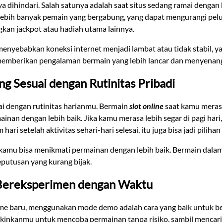
nya dihindari. Salah satunya adalah saat situs sedang ramai denga
ja, lebih banyak pemain yang bergabung, yang dapat mengurangi p
kan jackpot atau hadiah utama lainnya.
 menyebabkan koneksi internet menjadi lambat atau tidak stabil,
sa memberikan pengalaman bermain yang lebih lancar dan menyenan
g Sesuai dengan Rutinitas Pribadi
i dengan rutinitas harianmu. Bermain
slot online
saat kamu merasa
n dengan lebih baik. Jika kamu merasa lebih segar di pagi hari,
ari setelah aktivitas sehari-hari selesai, itu juga bisa jadi pilihan
kamu bisa menikmati permainan dengan lebih baik. Bermain dalam 
tusan yang kurang bijak.
Bereksperimen dengan Waktu
me baru, menggunakan mode demo adalah cara yang baik untuk b
nkanmu untuk mencoba permainan tanpa risiko, sambil mencar