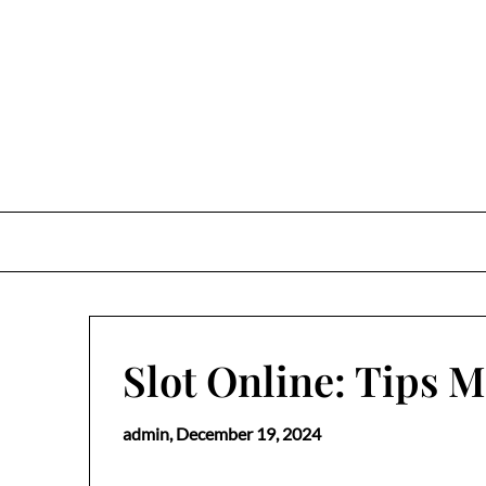
Skip
to
content
Slot Online: Tips 
admin,
December 19, 2024