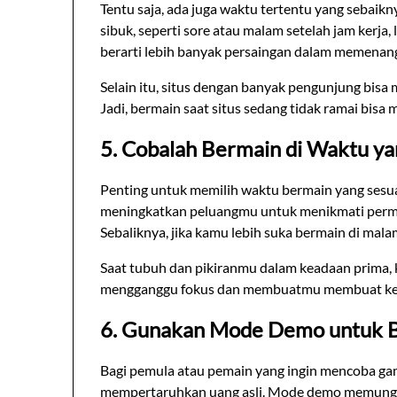
Tentu saja, ada juga waktu tertentu yang sebaik
sibuk, seperti sore atau malam setelah jam ker
berarti lebih banyak persaingan dalam memenang
Selain itu, situs dengan banyak pengunjung bisa
Jadi, bermain saat situs sedang tidak ramai bi
5. Cobalah Bermain di Waktu yan
Penting untuk memilih waktu bermain yang sesua
meningkatkan peluangmu untuk menikmati permaina
Sebaliknya, jika kamu lebih suka bermain di malam h
Saat tubuh dan pikiranmu dalam keadaan prima, 
mengganggu fokus dan membuatmu membuat kepu
6. Gunakan Mode Demo untuk 
Bagi pemula atau pemain yang ingin mencoba ga
mempertaruhkan uang asli. Mode demo memungki