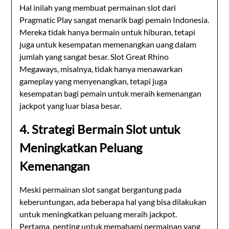
Hal inilah yang membuat permainan slot dari
Pragmatic Play sangat menarik bagi pemain Indonesia.
Mereka tidak hanya bermain untuk hiburan, tetapi
juga untuk kesempatan memenangkan uang dalam
jumlah yang sangat besar. Slot Great Rhino
Megaways, misalnya, tidak hanya menawarkan
gameplay yang menyenangkan, tetapi juga
kesempatan bagi pemain untuk meraih kemenangan
jackpot yang luar biasa besar.
4.
Strategi Bermain Slot untuk
Meningkatkan Peluang
Kemenangan
Meski permainan slot sangat bergantung pada
keberuntungan, ada beberapa hal yang bisa dilakukan
untuk meningkatkan peluang meraih jackpot.
Pertama, penting untuk memahami permainan yang