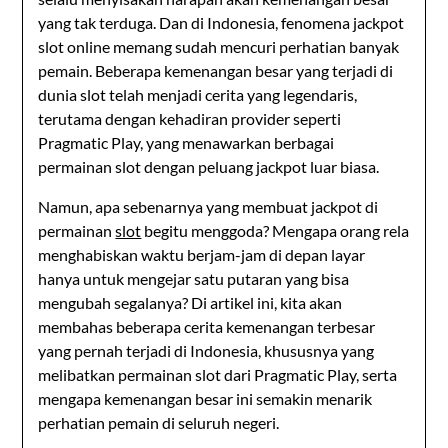
yang tak terduga. Dan di Indonesia, fenomena jackpot
slot online memang sudah mencuri perhatian banyak
pemain. Beberapa kemenangan besar yang terjadi di
dunia slot telah menjadi cerita yang legendaris,
terutama dengan kehadiran provider seperti
Pragmatic Play, yang menawarkan berbagai
permainan slot dengan peluang jackpot luar biasa.
Namun, apa sebenarnya yang membuat jackpot di
permainan
slot
begitu menggoda? Mengapa orang rela
menghabiskan waktu berjam-jam di depan layar
hanya untuk mengejar satu putaran yang bisa
mengubah segalanya? Di artikel ini, kita akan
membahas beberapa cerita kemenangan terbesar
yang pernah terjadi di Indonesia, khususnya yang
melibatkan permainan slot dari Pragmatic Play, serta
mengapa kemenangan besar ini semakin menarik
perhatian pemain di seluruh negeri.