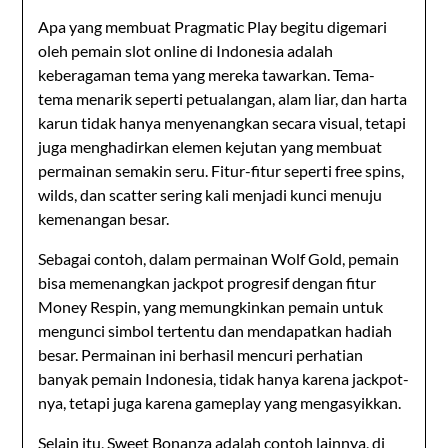
Apa yang membuat Pragmatic Play begitu digemari
oleh pemain slot online di Indonesia adalah
keberagaman tema yang mereka tawarkan. Tema-
tema menarik seperti petualangan, alam liar, dan harta
karun tidak hanya menyenangkan secara visual, tetapi
juga menghadirkan elemen kejutan yang membuat
permainan semakin seru. Fitur-fitur seperti free spins,
wilds, dan scatter sering kali menjadi kunci menuju
kemenangan besar.
Sebagai contoh, dalam permainan Wolf Gold, pemain
bisa memenangkan jackpot progresif dengan fitur
Money Respin, yang memungkinkan pemain untuk
mengunci simbol tertentu dan mendapatkan hadiah
besar. Permainan ini berhasil mencuri perhatian
banyak pemain Indonesia, tidak hanya karena jackpot-
nya, tetapi juga karena gameplay yang mengasyikkan.
Selain itu, Sweet Bonanza adalah contoh lainnya, di