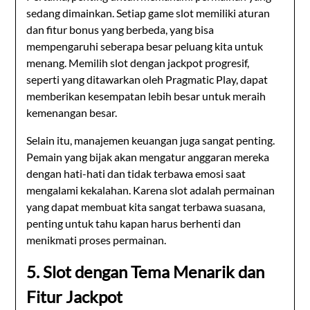
sedang dimainkan. Setiap game slot memiliki aturan
dan fitur bonus yang berbeda, yang bisa
mempengaruhi seberapa besar peluang kita untuk
menang. Memilih slot dengan jackpot progresif,
seperti yang ditawarkan oleh Pragmatic Play, dapat
memberikan kesempatan lebih besar untuk meraih
kemenangan besar.
Selain itu, manajemen keuangan juga sangat penting.
Pemain yang bijak akan mengatur anggaran mereka
dengan hati-hati dan tidak terbawa emosi saat
mengalami kekalahan. Karena slot adalah permainan
yang dapat membuat kita sangat terbawa suasana,
penting untuk tahu kapan harus berhenti dan
menikmati proses permainan.
5.
Slot dengan Tema Menarik dan
Fitur Jackpot