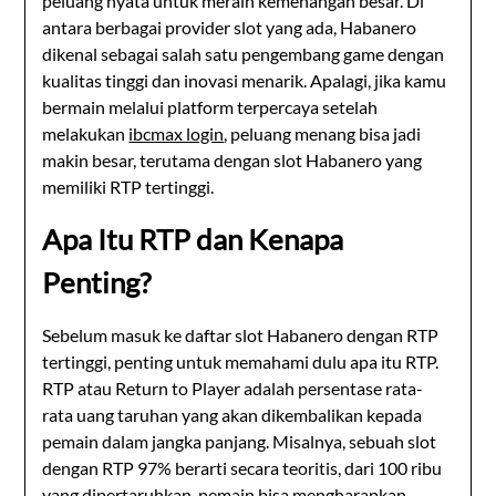
peluang nyata untuk meraih kemenangan besar. Di
antara berbagai provider slot yang ada, Habanero
dikenal sebagai salah satu pengembang game dengan
kualitas tinggi dan inovasi menarik. Apalagi, jika kamu
bermain melalui platform terpercaya setelah
melakukan
ibcmax login
, peluang menang bisa jadi
makin besar, terutama dengan slot Habanero yang
memiliki RTP tertinggi.
Apa Itu RTP dan Kenapa
Penting?
Sebelum masuk ke daftar slot Habanero dengan RTP
tertinggi, penting untuk memahami dulu apa itu RTP.
RTP atau Return to Player adalah persentase rata-
rata uang taruhan yang akan dikembalikan kepada
pemain dalam jangka panjang. Misalnya, sebuah slot
dengan RTP 97% berarti secara teoritis, dari 100 ribu
yang dipertaruhkan, pemain bisa mengharapkan