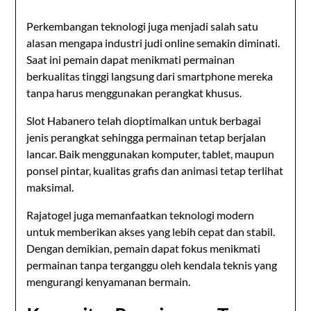
Perkembangan teknologi juga menjadi salah satu
alasan mengapa industri judi online semakin diminati.
Saat ini pemain dapat menikmati permainan
berkualitas tinggi langsung dari smartphone mereka
tanpa harus menggunakan perangkat khusus.
Slot Habanero telah dioptimalkan untuk berbagai
jenis perangkat sehingga permainan tetap berjalan
lancar. Baik menggunakan komputer, tablet, maupun
ponsel pintar, kualitas grafis dan animasi tetap terlihat
maksimal.
Rajatogel juga memanfaatkan teknologi modern
untuk memberikan akses yang lebih cepat dan stabil.
Dengan demikian, pemain dapat fokus menikmati
permainan tanpa terganggu oleh kendala teknis yang
mengurangi kenyamanan bermain.