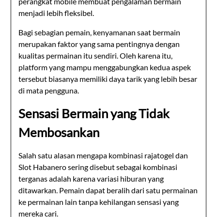
perangkat mobile membuat pengalaman bermain
menjadi lebih fleksibel.
Bagi sebagian pemain, kenyamanan saat bermain
merupakan faktor yang sama pentingnya dengan
kualitas permainan itu sendiri. Oleh karena itu,
platform yang mampu menggabungkan kedua aspek
tersebut biasanya memiliki daya tarik yang lebih besar
di mata pengguna.
Sensasi Bermain yang Tidak
Membosankan
Salah satu alasan mengapa kombinasi rajatogel dan
Slot Habanero sering disebut sebagai kombinasi
terganas adalah karena variasi hiburan yang
ditawarkan. Pemain dapat beralih dari satu permainan
ke permainan lain tanpa kehilangan sensasi yang
mereka cari.