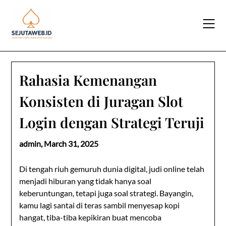
Skip
to
content
Rahasia Kemenangan
Konsisten di Juragan Slot
Login dengan Strategi Teruji
admin,
March 31, 2025
Di tengah riuh gemuruh dunia digital, judi online telah
menjadi hiburan yang tidak hanya soal
keberuntungan, tetapi juga soal strategi. Bayangin,
kamu lagi santai di teras sambil menyesap kopi
hangat, tiba-tiba kepikiran buat mencoba