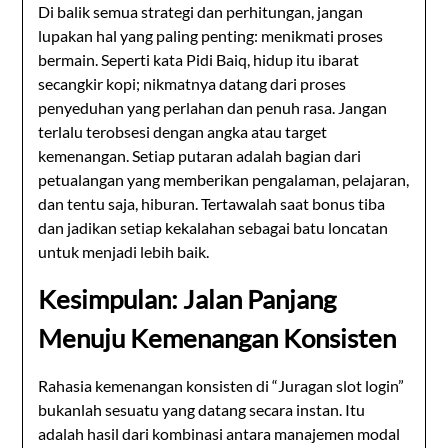
Di balik semua strategi dan perhitungan, jangan
lupakan hal yang paling penting: menikmati proses
bermain. Seperti kata Pidi Baiq, hidup itu ibarat
secangkir kopi; nikmatnya datang dari proses
penyeduhan yang perlahan dan penuh rasa. Jangan
terlalu terobsesi dengan angka atau target
kemenangan. Setiap putaran adalah bagian dari
petualangan yang memberikan pengalaman, pelajaran,
dan tentu saja, hiburan. Tertawalah saat bonus tiba
dan jadikan setiap kekalahan sebagai batu loncatan
untuk menjadi lebih baik.
Kesimpulan: Jalan Panjang
Menuju Kemenangan Konsisten
Rahasia kemenangan konsisten di “Juragan slot login”
bukanlah sesuatu yang datang secara instan. Itu
adalah hasil dari kombinasi antara manajemen modal