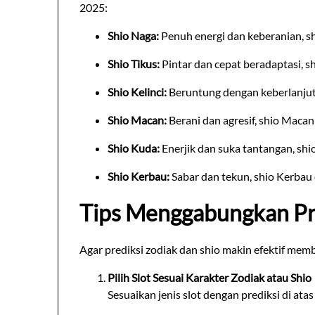
2025:
Shio Naga:
Penuh energi dan keberanian, sh
Shio Tikus:
Pintar dan cepat beradaptasi, s
Shio Kelinci:
Beruntung dengan keberlanjuta
Shio Macan:
Berani dan agresif, shio Macan
Shio Kuda:
Enerjik dan suka tantangan, shio
Shio Kerbau:
Sabar dan tekun, shio Kerbau 
Tips Menggabungkan Pre
Agar prediksi zodiak dan shio makin efektif mem
Pilih Slot Sesuai Karakter Zodiak atau Shio
Sesuaikan jenis slot dengan prediksi di at