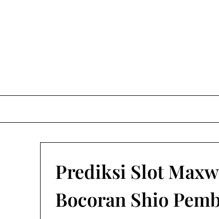
Skip
to
content
Prediksi Slot Maxw
Bocoran Shio Pem