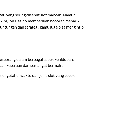
tau yang sering disebut
slot maxwin
. Namun,
25 ini, Ion Casino memberikan bocoran menarik
untungan dan strategi, kamu juga bisa mengintip
seseorang dalam berbagai aspek kehidupan,
mbah keseruan dan semangat bermain.
engetahui waktu dan jenis slot yang cocok