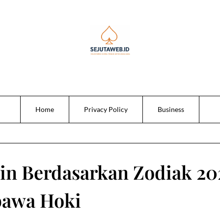
Home
Privacy Policy
Business
in Berdasarkan Zodiak 20
bawa Hoki