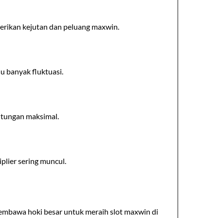
berikan kejutan dan peluang maxwin.
u banyak fluktuasi.
untungan maksimal.
plier sering muncul.
membawa hoki besar untuk meraih slot maxwin di