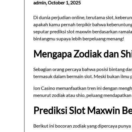
admin,
October 1, 2025
Di dunia perjudian online, terutama slot, keber
apakah kamu pernah terpikir bahwa keberuntunga
seputar prediksi slot maxwin berdasarkan ramala
bintangmu supaya lebih berpeluang menang!
Mengapa Zodiak dan Sh
Sebagian orang percaya bahwa posisi bintang da
termasuk dalam bermain slot. Meski bukan ilmu
Ion Casino memanfaatkan tren ini dengan mengha
menurut zodiak atau shio, peluang mendapatkan
Prediksi Slot Maxwin B
Berikut ini bocoran zodiak yang dipercaya punya