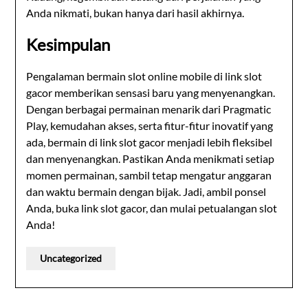
Anda nikmati, bukan hanya dari hasil akhirnya.
Kesimpulan
Pengalaman bermain slot online mobile di link slot
gacor memberikan sensasi baru yang menyenangkan.
Dengan berbagai permainan menarik dari Pragmatic
Play, kemudahan akses, serta fitur-fitur inovatif yang
ada, bermain di link slot gacor menjadi lebih fleksibel
dan menyenangkan. Pastikan Anda menikmati setiap
momen permainan, sambil tetap mengatur anggaran
dan waktu bermain dengan bijak. Jadi, ambil ponsel
Anda, buka link slot gacor, dan mulai petualangan slot
Anda!
Uncategorized