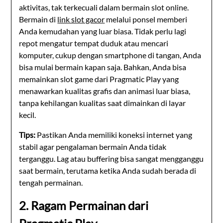
aktivitas, tak terkecuali dalam bermain slot online.
Bermain di
link slot gacor
melalui ponsel memberi
Anda kemudahan yang luar biasa. Tidak perlu lagi
repot mengatur tempat duduk atau mencari
komputer, cukup dengan smartphone di tangan, Anda
bisa mulai bermain kapan saja. Bahkan, Anda bisa
memainkan slot game dari Pragmatic Play yang
menawarkan kualitas grafis dan animasi luar biasa,
tanpa kehilangan kualitas saat dimainkan di layar
kecil.
Tips:
Pastikan Anda memiliki koneksi internet yang
stabil agar pengalaman bermain Anda tidak
terganggu. Lag atau buffering bisa sangat mengganggu
saat bermain, terutama ketika Anda sudah berada di
tengah permainan.
2.
Ragam Permainan dari