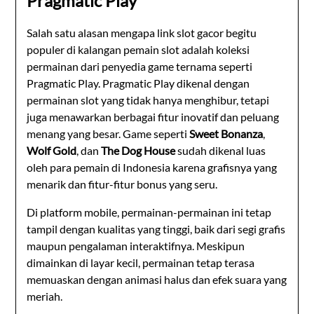
Pragmatic Play
Salah satu alasan mengapa link slot gacor begitu
populer di kalangan pemain slot adalah koleksi
permainan dari penyedia game ternama seperti
Pragmatic Play. Pragmatic Play dikenal dengan
permainan slot yang tidak hanya menghibur, tetapi
juga menawarkan berbagai fitur inovatif dan peluang
menang yang besar. Game seperti
Sweet Bonanza
,
Wolf Gold
, dan
The Dog House
sudah dikenal luas
oleh para pemain di Indonesia karena grafisnya yang
menarik dan fitur-fitur bonus yang seru.
Di platform mobile, permainan-permainan ini tetap
tampil dengan kualitas yang tinggi, baik dari segi grafis
maupun pengalaman interaktifnya. Meskipun
dimainkan di layar kecil, permainan tetap terasa
memuaskan dengan animasi halus dan efek suara yang
meriah.