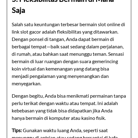
Saja
Salah satu keuntungan terbesar bermain slot online di
link slot gacor adalah fleksibilitas yang ditawarkan.
Dengan ponsel di tangan, Anda dapat bermain di
berbagai tempat—baik saat sedang dalam perjalanan,
di rumah, atau bahkan saat menunggu teman. Sensasi
bermain di luar ruangan dengan suara gemerincing
koin virtual dan kemenangan yang datang bisa
menjadi pengalaman yang menyenangkan dan
menyegarkan.
Dengan begitu, Anda bisa menikmati permainan tanpa
perlu terikat dengan waktu atau tempat. Ini adalah
kebebasan yang tidak bisa didapatkan jika Anda
hanya bermain di komputer atau kasino fisik.
Tips:
Gunakan waktu luang Anda, seperti saat
menunggu di antrian atau sedang bersantai di kafe,