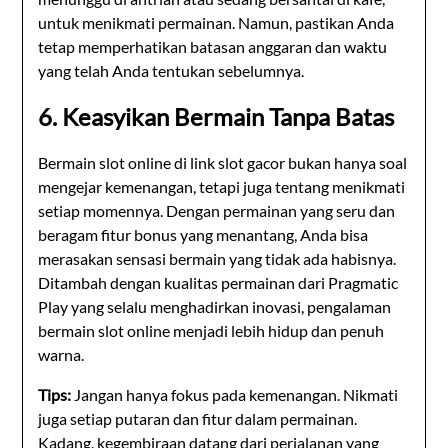
untuk menikmati permainan. Namun, pastikan Anda
tetap memperhatikan batasan anggaran dan waktu
yang telah Anda tentukan sebelumnya.
6.
Keasyikan Bermain Tanpa Batas
Bermain slot online di link slot gacor bukan hanya soal
mengejar kemenangan, tetapi juga tentang menikmati
setiap momennya. Dengan permainan yang seru dan
beragam fitur bonus yang menantang, Anda bisa
merasakan sensasi bermain yang tidak ada habisnya.
Ditambah dengan kualitas permainan dari Pragmatic
Play yang selalu menghadirkan inovasi, pengalaman
bermain slot online menjadi lebih hidup dan penuh
warna.
Tips:
Jangan hanya fokus pada kemenangan. Nikmati
juga setiap putaran dan fitur dalam permainan.
Kadang, kegembiraan datang dari perjalanan yang