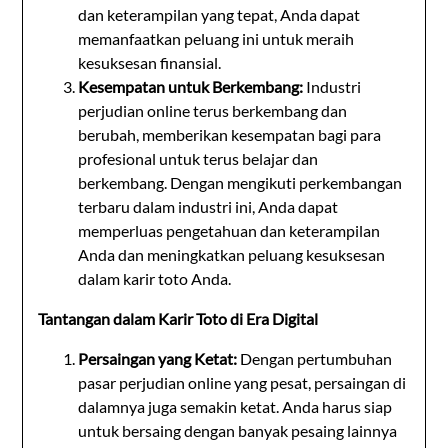
dan keterampilan yang tepat, Anda dapat
memanfaatkan peluang ini untuk meraih
kesuksesan finansial.
Kesempatan untuk Berkembang:
Industri
perjudian online terus berkembang dan
berubah, memberikan kesempatan bagi para
profesional untuk terus belajar dan
berkembang. Dengan mengikuti perkembangan
terbaru dalam industri ini, Anda dapat
memperluas pengetahuan dan keterampilan
Anda dan meningkatkan peluang kesuksesan
dalam karir toto Anda.
Tantangan dalam Karir Toto di Era Digital
Persaingan yang Ketat:
Dengan pertumbuhan
pasar perjudian online yang pesat, persaingan di
dalamnya juga semakin ketat. Anda harus siap
untuk bersaing dengan banyak pesaing lainnya