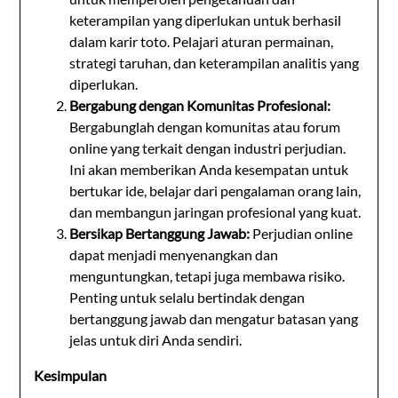
keterampilan yang diperlukan untuk berhasil
dalam karir toto. Pelajari aturan permainan,
strategi taruhan, dan keterampilan analitis yang
diperlukan.
Bergabung dengan Komunitas Profesional:
Bergabunglah dengan komunitas atau forum
online yang terkait dengan industri perjudian.
Ini akan memberikan Anda kesempatan untuk
bertukar ide, belajar dari pengalaman orang lain,
dan membangun jaringan profesional yang kuat.
Bersikap Bertanggung Jawab:
Perjudian online
dapat menjadi menyenangkan dan
menguntungkan, tetapi juga membawa risiko.
Penting untuk selalu bertindak dengan
bertanggung jawab dan mengatur batasan yang
jelas untuk diri Anda sendiri.
Kesimpulan