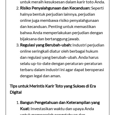
untuk meraih kesuksesan dalam karir toto Anda.
Risiko Penyalahgunaan dan Kecanduan:
Seperti
halnya bentuk perjudian lainnya, perjudian
online juga membawa risiko penyalahgunaan
dan kecanduan. Penting untuk memastikan
bahwa Anda memperlakukan perjudian dengan
bijaksana dan bertanggung jawab.
Regulasi yang Berubah-ubah:
Industri perjudian
online seringkali diatur oleh berbagai hukum
dan regulasi yang berubah-ubah. Anda harus
selalu up-to-date dengan peraturan-peraturan
terbaru dalam industri ini agar dapat beroperasi
dengan legal dan aman.
Tips untuk Merintis Karir Toto yang Sukses di Era
Digital
Bangun Pengetahuan dan Keterampilan yang
Kuat:
Investasikan waktu dan upaya Anda
untuk memperoleh pengetahuan dan