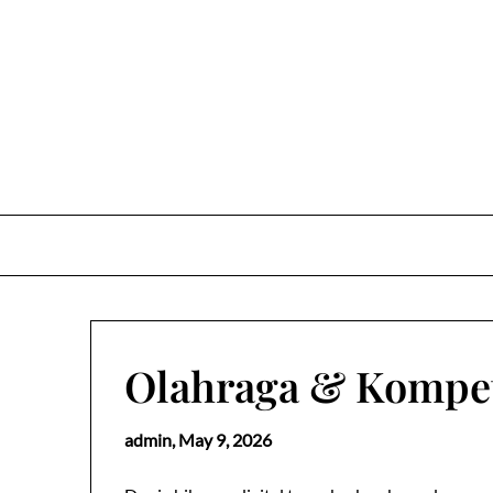
Skip
to
content
Olahraga & Kompet
admin,
May 9, 2026