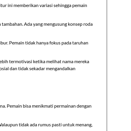
tur ini memberikan variasi sehingga pemain
iah tambahan. Ada yang mengusung konsep roda
bur. Pemain tidak hanya fokus pada taruhan
ebih termotivasi ketika melihat nama mereka
sosial dan tidak sekadar mengandalkan
hana. Pemain bisa menikmati permainan dengan
Walaupun tidak ada rumus pasti untuk menang,