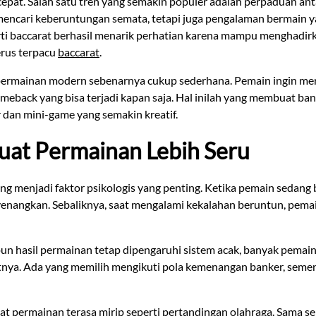
epat. Salah satu tren yang semakin populer adalah perpaduan ant
mencari keberuntungan semata, tetapi juga pengalaman bermain ya
ti baccarat berhasil menarik perhatian karena mampu menghadirka
rus terpacu
baccarat
.
permainan modern sebenarnya cukup sederhana. Pemain ingin mer
eback yang bisa terjadi kapan saja. Hal inilah yang membuat ba
 dan mini-game yang semakin kreatif.
t Permainan Lebih Seru
menjadi faktor psikologis yang penting. Ketika pemain sedang be
enangkan. Sebaliknya, saat mengalami kekalahan beruntun, pemai
pun hasil permainan tetap dipengaruhi sistem acak, banyak pem
a. Ada yang memilih mengikuti pola kemenangan banker, sementar
permainan terasa mirip seperti pertandingan olahraga. Sama sep