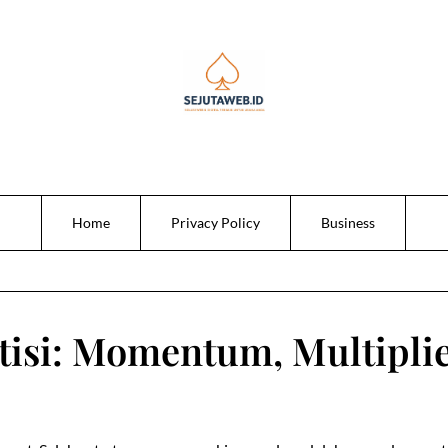
Home
Privacy Policy
Business
isi: Momentum, Multipli