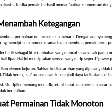
ra drastis. Ketika pemain berhasil memanfaatkan momentum denga
m Menambah Ketegangan
ng membuat permainan online semakin menarik. Dengan adanya pen
ng sering menciptakan momen dramatis dan membuat pemain terus p
ier hadir sebagai fitur tambahan yang muncul secara acak pada ron
li lipat. Hal ini menciptakan sensasi yang mirip seperti “power 
kan elemen kejutan. Bahkan ketika taruhan yang dipasang tidak t
 Tidak heran jika fitur semacam ini menjadi daya tarik utama di b
. Multiplier memang menarik, tetapi keputusan bermain secara di
ak berlebihan.
at Permainan Tidak Monoton