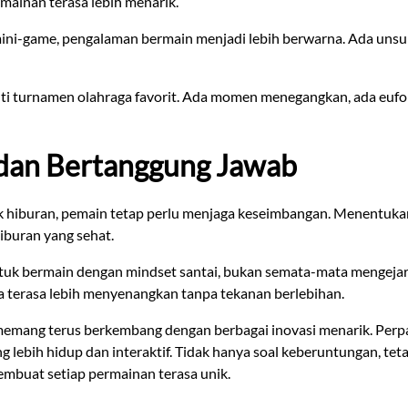
mainan terasa lebih menarik.
mini-game, pengalaman bermain menjadi lebih berwarna. Ada unsur
ikuti turnamen olahraga favorit. Ada momen menegangkan, ada eufo
 dan Bertanggung Jawab
hiburan, pemain tetap perlu menjaga keseimbangan. Menentukan
hiburan yang sehat.
k bermain dengan mindset santai, bukan semata-mata mengejar
 terasa lebih menyenangkan tanpa tekanan berlebihan.
emang terus berkembang dengan berbagai inovasi menarik. Perpadu
 lebih hidup dan interaktif. Tidak hanya soal keberuntungan, t
embuat setiap permainan terasa unik.