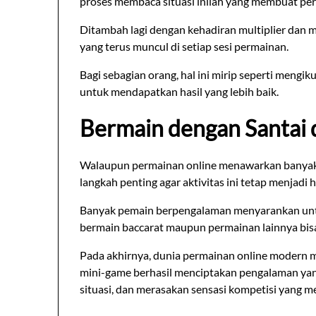
proses membaca situasi inilah yang membuat per
Ditambah lagi dengan kehadiran multiplier dan 
yang terus muncul di setiap sesi permainan.
Bagi sebagian orang, hal ini mirip seperti meng
untuk mendapatkan hasil yang lebih baik.
Bermain dengan Santai
Walaupun permainan online menawarkan banyak 
langkah penting agar aktivitas ini tetap menjadi 
Banyak pemain berpengalaman menyarankan untu
bermain baccarat maupun permainan lainnya bisa
Pada akhirnya, dunia permainan online modern m
mini-game berhasil menciptakan pengalaman yang
situasi, dan merasakan sensasi kompetisi yang m