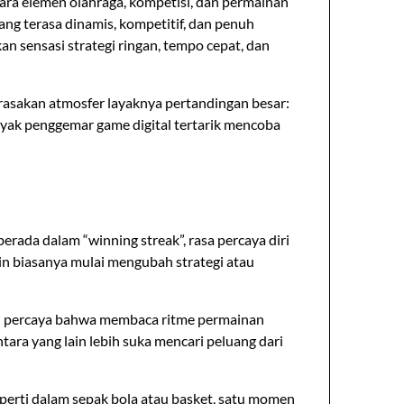
ara elemen olahraga, kompetisi, dan permainan
ng terasa dinamis, kompetitif, dan penuh
n sensasi strategi ringan, tempo cepat, dan
asakan atmosfer layaknya pertandingan besar:
nyak penggemar game digital tertarik mencoba
rada dalam “winning streak”, rasa percaya diri
n biasanya mulai mengubah strategi atau
ain percaya bahwa membaca ritme permainan
a yang lain lebih suka mencari peluang dari
erti dalam sepak bola atau basket, satu momen