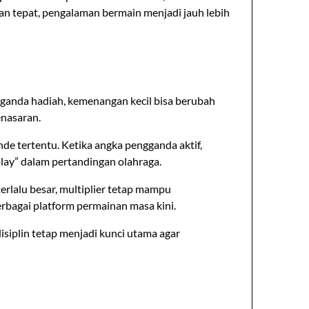
n tepat, pengalaman bermain menjadi jauh lebih
gganda hadiah, kemenangan kecil bisa berubah
enasaran.
de tertentu. Ketika angka pengganda aktif,
play” dalam pertandingan olahraga.
erlalu besar, multiplier tetap mampu
erbagai platform permainan masa kini.
siplin tetap menjadi kunci utama agar