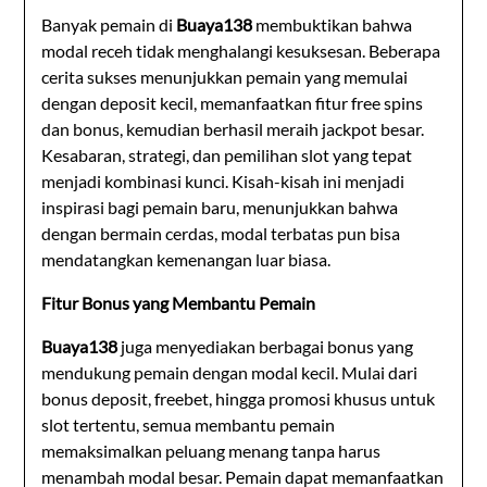
Banyak pemain di
Buaya138
membuktikan bahwa
modal receh tidak menghalangi kesuksesan. Beberapa
cerita sukses menunjukkan pemain yang memulai
dengan deposit kecil, memanfaatkan fitur free spins
dan bonus, kemudian berhasil meraih jackpot besar.
Kesabaran, strategi, dan pemilihan slot yang tepat
menjadi kombinasi kunci. Kisah-kisah ini menjadi
inspirasi bagi pemain baru, menunjukkan bahwa
dengan bermain cerdas, modal terbatas pun bisa
mendatangkan kemenangan luar biasa.
Fitur Bonus yang Membantu Pemain
Buaya138
juga menyediakan berbagai bonus yang
mendukung pemain dengan modal kecil. Mulai dari
bonus deposit, freebet, hingga promosi khusus untuk
slot tertentu, semua membantu pemain
memaksimalkan peluang menang tanpa harus
menambah modal besar. Pemain dapat memanfaatkan