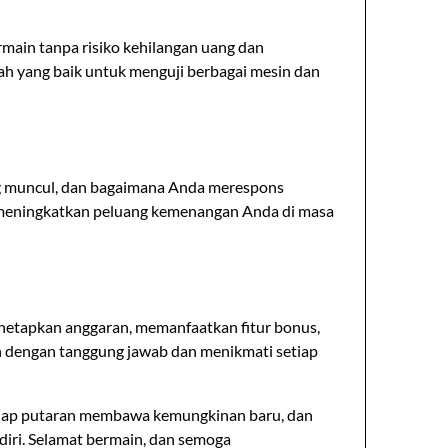
ain tanpa risiko kehilangan uang dan
ah yang baik untuk menguji berbagai mesin dan
ing muncul, dan bagaimana Anda merespons
n meningkatkan peluang kemenangan Anda di masa
etapkan anggaran, memanfaatkan fitur bonus,
n dengan tanggung jawab dan menikmati setiap
etiap putaran membawa kemungkinan baru, dan
diri. Selamat bermain, dan semoga