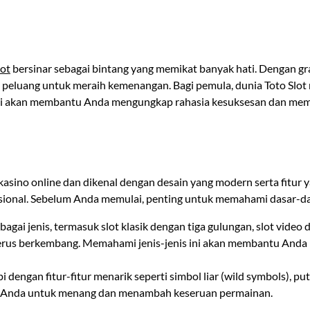
lot
bersinar sebagai bintang yang memikat banyak hati. Dengan gr
ga peluang untuk meraih kemenangan. Bagi pemula, dunia Toto S
ami akan membantu Anda mengungkap rahasia kesuksesan dan mem
di kasino online dan dikenal dengan desain yang modern serta fitu
isional. Sebelum Anda memulai, penting untuk memahami dasar-d
bagai jenis, termasuk slot klasik dengan tiga gulungan, slot video 
erus berkembang. Memahami jenis-jenis ini akan membantu Anda 
i dengan fitur-fitur menarik seperti simbol liar (wild symbols), pu
ang Anda untuk menang dan menambah keseruan permainan.