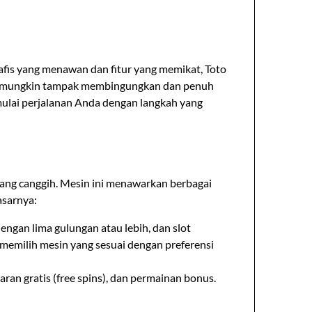
afis yang menawan dan fitur yang memikat, Toto
lot mungkin tampak membingungkan dan penuh
ulai perjalanan Anda dengan langkah yang
r yang canggih. Mesin ini menawarkan berbagai
asarnya:
dengan lima gulungan atau lebih, dan slot
memilih mesin yang sesuai dengan preferensi
taran gratis (free spins), dan permainan bonus.