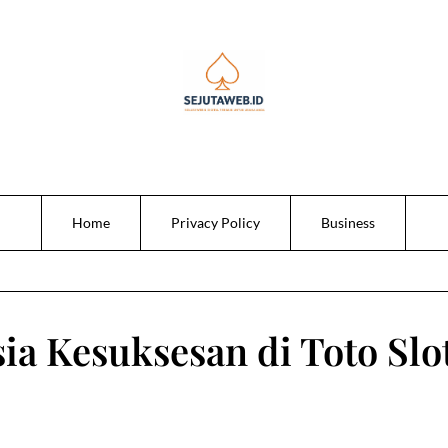
Home
Privacy Policy
Business
a Kesuksesan di Toto Slo