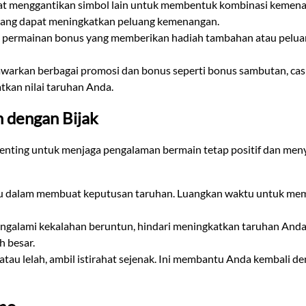
pat menggantikan simbol lain untuk membentuk kombinasi kemena
 yang dapat meningkatkan peluang kemenangan.
i permainan bonus yang memberikan hadiah tambahan atau peluang
warkan berbagai promosi dan bonus seperti bonus sambutan, cash
kan nilai taruhan Anda.
 dengan Bijak
penting untuk menjaga pengalaman bermain tetap positif dan men
ru dalam membuat keputusan taruhan. Luangkan waktu untuk m
ngalami kekalahan beruntun, hindari meningkatkan taruhan Anda 
h besar.
 atau lelah, ambil istirahat sejenak. Ini membantu Anda kembali d