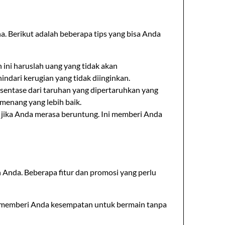
. Berikut adalah beberapa tips yang bisa Anda
ini haruslah uang yang tidak akan
dari kerugian yang tidak diinginkan.
rsentase dari taruhan yang dipertaruhkan yang
menang yang lebih baik.
 jika Anda merasa beruntung. Ini memberi Anda
 Anda. Beberapa fitur dan promosi yang perlu
Ini memberi Anda kesempatan untuk bermain tanpa