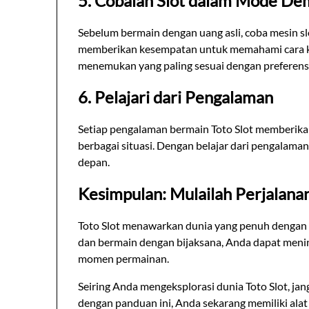
5. Cobalah Slot dalam Mode De
Sebelum bermain dengan uang asli, coba mesin 
memberikan kesempatan untuk memahami cara kerja
menemukan yang paling sesuai dengan preferens
6. Pelajari dari Pengalaman
Setiap pengalaman bermain Toto Slot memberikan
berbagai situasi. Dengan belajar dari pengala
depan.
Kesimpulan: Mulailah Perjalana
Toto Slot menawarkan dunia yang penuh dengan
dan bermain dengan bijaksana, Anda dapat meni
momen permainan.
Seiring Anda mengeksplorasi dunia Toto Slot, 
dengan panduan ini, Anda sekarang memiliki ala