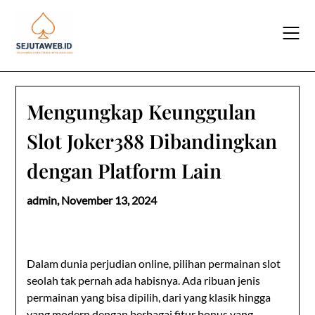
Skip
to
content
Mengungkap Keunggulan
Slot Joker388 Dibandingkan
dengan Platform Lain
admin,
November 13, 2024
Dalam dunia perjudian online, pilihan permainan slot
seolah tak pernah ada habisnya. Ada ribuan jenis
permainan yang bisa dipilih, dari yang klasik hingga
yang modern dengan berbagai fitur bonus yang