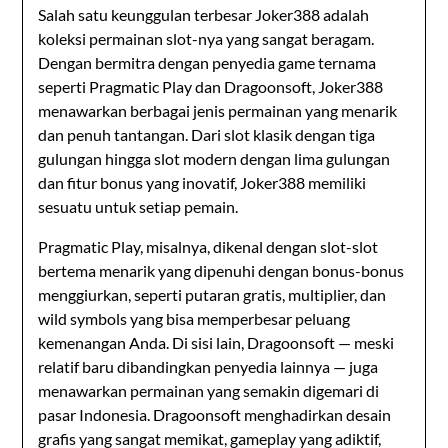
Salah satu keunggulan terbesar Joker388 adalah
koleksi permainan slot-nya yang sangat beragam.
Dengan bermitra dengan penyedia game ternama
seperti Pragmatic Play dan Dragoonsoft, Joker388
menawarkan berbagai jenis permainan yang menarik
dan penuh tantangan. Dari slot klasik dengan tiga
gulungan hingga slot modern dengan lima gulungan
dan fitur bonus yang inovatif, Joker388 memiliki
sesuatu untuk setiap pemain.
Pragmatic Play, misalnya, dikenal dengan slot-slot
bertema menarik yang dipenuhi dengan bonus-bonus
menggiurkan, seperti putaran gratis, multiplier, dan
wild symbols yang bisa memperbesar peluang
kemenangan Anda. Di sisi lain, Dragoonsoft — meski
relatif baru dibandingkan penyedia lainnya — juga
menawarkan permainan yang semakin digemari di
pasar Indonesia. Dragoonsoft menghadirkan desain
grafis yang sangat memikat, gameplay yang adiktif,