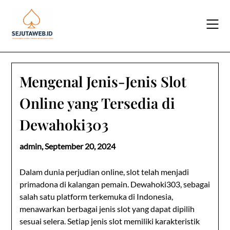
Skip
to
content
Mengenal Jenis-Jenis Slot
Online yang Tersedia di
Dewahoki303
admin,
September 20, 2024
Dalam dunia perjudian online, slot telah menjadi
primadona di kalangan pemain. Dewahoki303, sebagai
salah satu platform terkemuka di Indonesia,
menawarkan berbagai jenis slot yang dapat dipilih
sesuai selera. Setiap jenis slot memiliki karakteristik