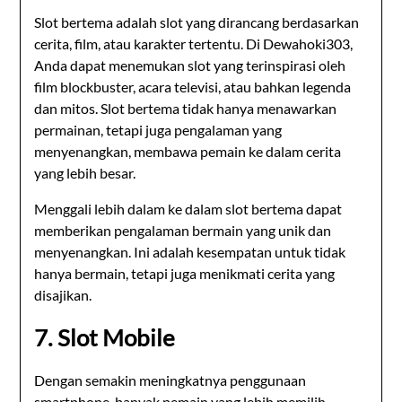
Slot bertema adalah slot yang dirancang berdasarkan
cerita, film, atau karakter tertentu. Di Dewahoki303,
Anda dapat menemukan slot yang terinspirasi oleh
film blockbuster, acara televisi, atau bahkan legenda
dan mitos. Slot bertema tidak hanya menawarkan
permainan, tetapi juga pengalaman yang
menyenangkan, membawa pemain ke dalam cerita
yang lebih besar.
Menggali lebih dalam ke dalam slot bertema dapat
memberikan pengalaman bermain yang unik dan
menyenangkan. Ini adalah kesempatan untuk tidak
hanya bermain, tetapi juga menikmati cerita yang
disajikan.
7. Slot Mobile
Dengan semakin meningkatnya penggunaan
smartphone, banyak pemain yang lebih memilih