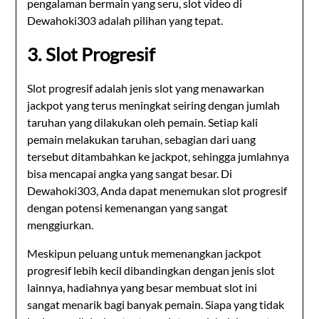
pengalaman bermain yang seru, slot video di
Dewahoki303 adalah pilihan yang tepat.
3. Slot Progresif
Slot progresif adalah jenis slot yang menawarkan
jackpot yang terus meningkat seiring dengan jumlah
taruhan yang dilakukan oleh pemain. Setiap kali
pemain melakukan taruhan, sebagian dari uang
tersebut ditambahkan ke jackpot, sehingga jumlahnya
bisa mencapai angka yang sangat besar. Di
Dewahoki303, Anda dapat menemukan slot progresif
dengan potensi kemenangan yang sangat
menggiurkan.
Meskipun peluang untuk memenangkan jackpot
progresif lebih kecil dibandingkan dengan jenis slot
lainnya, hadiahnya yang besar membuat slot ini
sangat menarik bagi banyak pemain. Siapa yang tidak