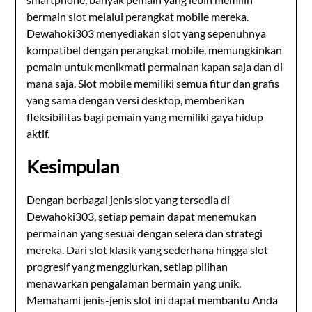
bermain slot melalui perangkat mobile mereka.
Dewahoki303 menyediakan slot yang sepenuhnya
kompatibel dengan perangkat mobile, memungkinkan
pemain untuk menikmati permainan kapan saja dan di
mana saja. Slot mobile memiliki semua fitur dan grafis
yang sama dengan versi desktop, memberikan
fleksibilitas bagi pemain yang memiliki gaya hidup
aktif.
Kesimpulan
Dengan berbagai jenis slot yang tersedia di
Dewahoki303, setiap pemain dapat menemukan
permainan yang sesuai dengan selera dan strategi
mereka. Dari slot klasik yang sederhana hingga slot
progresif yang menggiurkan, setiap pilihan
menawarkan pengalaman bermain yang unik.
Memahami jenis-jenis slot ini dapat membantu Anda