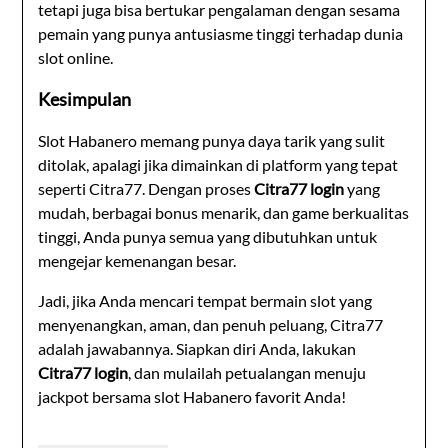
tetapi juga bisa bertukar pengalaman dengan sesama
pemain yang punya antusiasme tinggi terhadap dunia
slot online.
Kesimpulan
Slot Habanero memang punya daya tarik yang sulit
ditolak, apalagi jika dimainkan di platform yang tepat
seperti Citra77. Dengan proses
Citra77 login
yang
mudah, berbagai bonus menarik, dan game berkualitas
tinggi, Anda punya semua yang dibutuhkan untuk
mengejar kemenangan besar.
Jadi, jika Anda mencari tempat bermain slot yang
menyenangkan, aman, dan penuh peluang, Citra77
adalah jawabannya. Siapkan diri Anda, lakukan
Citra77 login
, dan mulailah petualangan menuju
jackpot bersama slot Habanero favorit Anda!