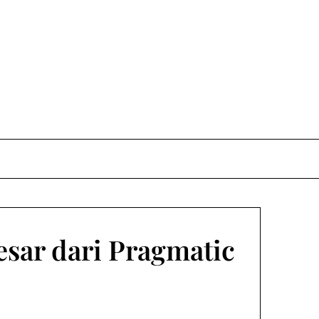
esar dari Pragmatic