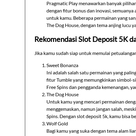
Pragmatic Play menawarkan banyak pilihan 
dengan fitur bonus dan inovasi, semuanya 
untuk kamu. Beberapa permainan yang sang
The Dog House, dengan tema anjing lucu y
Rekomendasi Slot Deposit 5K da
Jika kamu sudah siap untuk memulai petualangan 
Sweet Bonanza
Ini adalah salah satu permainan yang pal
fitur Tumble yang memungkinkan simbol-sim
Free Spins dan pengganda kemenangan, ya
The Dog House
Untuk kamu yang mencari permainan dengan
menggemaskan, namun jangan salah, meskipu
Spins. Dengan slot deposit 5k, kamu bisa 
Wolf Gold
Bagi kamu yang suka dengan tema alam liar