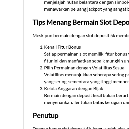
menjelajah hutan belantara dengan simbol
menawarkan peluang jackpot yang sangat be
Tips Menang Bermain Slot Depo
Meskipun bermain dengan slot deposit 5k membe
Kenali Fitur Bonus
Setiap permainan slot memiliki fitur bonu
fitur ini dan manfaatkan sebaik mungkin 
Pilih Permainan dengan Volatilitas Sesuai
Volatilitas menunjukkan seberapa sering
yang sering, sementara yang tinggi member
Kelola Anggaran dengan Bijak
Bermain dengan deposit kecil bukan berart
menyenankan. Tentukan batas kerugian dan
Penutup
Dengan hanya slot deposit 5k, kamu sudah bisa 