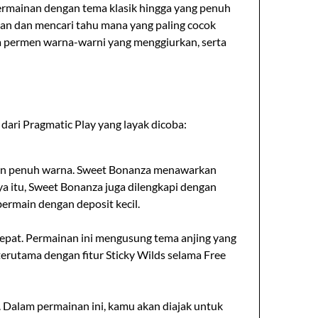
permainan dengan tema klasik hingga yang penuh
nan dan mencari tahu mana yang paling cocok
a permen warna-warni yang menggiurkan, serta
dari Pragmatic Play yang layak dicoba:
 dan penuh warna. Sweet Bonanza menawarkan
a itu, Sweet Bonanza juga dilengkapi dengan
rmain dengan deposit kecil.
epat. Permainan ini mengusung tema anjing yang
erutama dengan fitur Sticky Wilds selama Free
 Dalam permainan ini, kamu akan diajak untuk