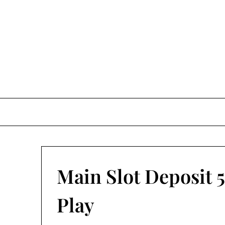
Skip
to
content
Main Slot Deposit 
Play