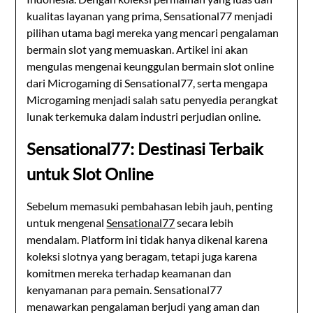
kualitas layanan yang prima, Sensational77 menjadi
pilihan utama bagi mereka yang mencari pengalaman
bermain slot yang memuaskan. Artikel ini akan
mengulas mengenai keunggulan bermain slot online
dari Microgaming di Sensational77, serta mengapa
Microgaming menjadi salah satu penyedia perangkat
lunak terkemuka dalam industri perjudian online.
Sensational77: Destinasi Terbaik
untuk Slot Online
Sebelum memasuki pembahasan lebih jauh, penting
untuk mengenal
Sensational77
secara lebih
mendalam. Platform ini tidak hanya dikenal karena
koleksi slotnya yang beragam, tetapi juga karena
komitmen mereka terhadap keamanan dan
kenyamanan para pemain. Sensational77
menawarkan pengalaman berjudi yang aman dan