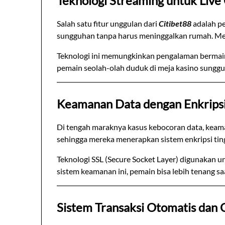
Teknologi Streaming untuk Live
Salah satu fitur unggulan dari
Citibet88
adalah pe
sungguhan tanpa harus meninggalkan rumah. Mere
Teknologi ini memungkinkan pengalaman bermain y
pemain seolah-olah duduk di meja kasino sunggu
Keamanan Data dengan Enkripsi 
Di tengah maraknya kasus kebocoran data, keam
sehingga mereka menerapkan sistem enkripsi tingk
Teknologi SSL (Secure Socket Layer) digunakan 
sistem keamanan ini, pemain bisa lebih tenang s
Sistem Transaksi Otomatis dan 