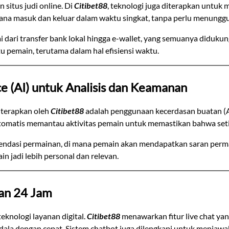
n situs judi online. Di
Citibet88
, teknologi juga diterapkan untu
a masuk dan keluar dalam waktu singkat, tanpa perlu menunggu l
dari transfer bank lokal hingga e-wallet, yang semuanya didukung
pemain, terutama dalam hal efisiensi waktu.
ce (AI) untuk Analisis dan Keamanan
iterapkan oleh
Citibet88
adalah penggunaan kecerdasan buatan (A
otomatis memantau aktivitas pemain untuk memastikan bahwa seti
omendasi permainan, di mana pemain akan mendapatkan saran perm
n jadi lebih personal dan relevan.
gan 24 Jam
eknologi layanan digital.
Citibet88
menawarkan fitur live chat yan
ala dengan cepat. Sistem chatbot juga dilengkapi untuk menja