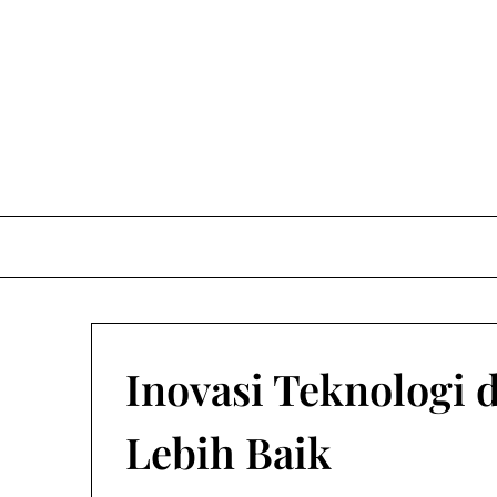
Skip
to
content
Inovasi Teknologi 
Lebih Baik