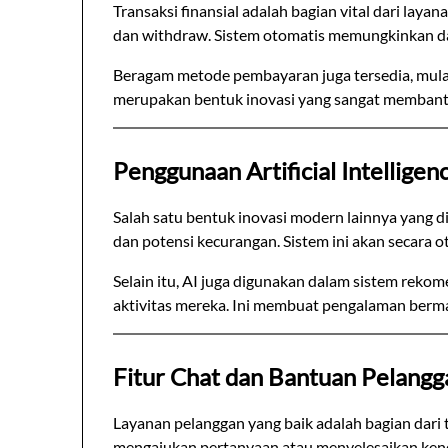
Transaksi finansial adalah bagian vital dari layana
dan withdraw. Sistem otomatis memungkinkan dan
Beragam metode pembayaran juga tersedia, mulai 
merupakan bentuk inovasi yang sangat membantu 
Penggunaan Artificial Intelligen
Salah satu bentuk inovasi modern lainnya yang d
dan potensi kecurangan. Sistem ini akan secara 
Selain itu, AI juga digunakan dalam sistem rek
aktivitas mereka. Ini membuat pengalaman bermai
Fitur Chat dan Bantuan Pelang
Layanan pelanggan yang baik adalah bagian dari t
mengajukan pertanyaan atau menyelesaikan kend