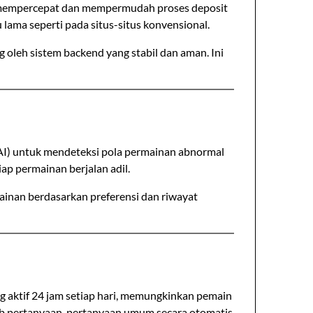
k mempercepat dan mempermudah proses deposit
ama seperti pada situs-situs konvensional.
 oleh sistem backend yang stabil dan aman. Ini
I) untuk mendeteksi pola permainan abnormal
ap permainan berjalan adil.
ainan berdasarkan preferensi dan riwayat
g aktif 24 jam setiap hari, memungkinkan pemain
wab pertanyaan-pertanyaan umum secara otomatis