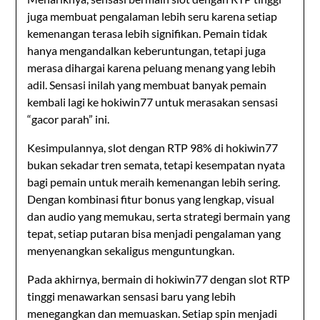
juga membuat pengalaman lebih seru karena setiap
kemenangan terasa lebih signifikan. Pemain tidak
hanya mengandalkan keberuntungan, tetapi juga
merasa dihargai karena peluang menang yang lebih
adil. Sensasi inilah yang membuat banyak pemain
kembali lagi ke hokiwin77 untuk merasakan sensasi
“gacor parah” ini.
Kesimpulannya, slot dengan RTP 98% di hokiwin77
bukan sekadar tren semata, tetapi kesempatan nyata
bagi pemain untuk meraih kemenangan lebih sering.
Dengan kombinasi fitur bonus yang lengkap, visual
dan audio yang memukau, serta strategi bermain yang
tepat, setiap putaran bisa menjadi pengalaman yang
menyenangkan sekaligus menguntungkan.
Pada akhirnya, bermain di hokiwin77 dengan slot RTP
tinggi menawarkan sensasi baru yang lebih
menegangkan dan memuaskan. Setiap spin menjadi