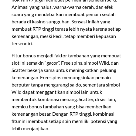
Animasi yang halus, warna-warna cerah, dan efek
suara yang mendebarkan membuat pemain seolah
berada di kasino sungguhan. Sensasi inilah yang
membuat RTP tinggi terasa lebih nyata karena setiap
kemenangan, meski kecil, tetap memberi kepuasan
tersendiri.
Fitur bonus menjadi faktor tambahan yang membuat
slot ini semakin “gacor”. Free spins, simbol Wild, dan
Scatter bekerja sama untuk meningkatkan peluang
kemenangan. Free spins memungkinkan pemain
berputar tanpa mengurangi saldo, sementara simbol
Wild dapat menggantikan simbol lain untuk
membentuk kombinasi menang. Scatter, di sisi lain,
memicu bonus tambahan yang bisa memberikan
kemenangan besar. Dengan RTP tinggi, kombinasi
fitur ini membuat setiap spin memiliki potensi yang
lebih menjanjikan.