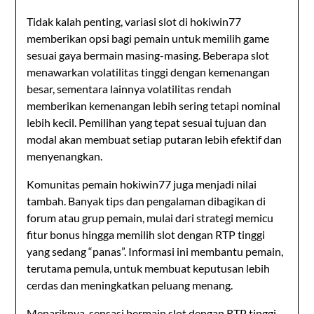
Tidak kalah penting, variasi slot di hokiwin77
memberikan opsi bagi pemain untuk memilih game
sesuai gaya bermain masing-masing. Beberapa slot
menawarkan volatilitas tinggi dengan kemenangan
besar, sementara lainnya volatilitas rendah
memberikan kemenangan lebih sering tetapi nominal
lebih kecil. Pemilihan yang tepat sesuai tujuan dan
modal akan membuat setiap putaran lebih efektif dan
menyenangkan.
Komunitas pemain hokiwin77 juga menjadi nilai
tambah. Banyak tips dan pengalaman dibagikan di
forum atau grup pemain, mulai dari strategi memicu
fitur bonus hingga memilih slot dengan RTP tinggi
yang sedang “panas”. Informasi ini membantu pemain,
terutama pemula, untuk membuat keputusan lebih
cerdas dan meningkatkan peluang menang.
Menariknya, sensasi bermain slot dengan RTP tinggi