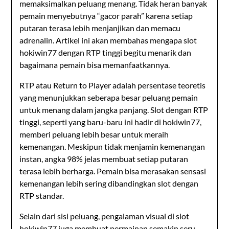
memaksimalkan peluang menang. Tidak heran banyak
pemain menyebutnya “gacor parah” karena setiap
putaran terasa lebih menjanjikan dan memacu
adrenalin. Artikel ini akan membahas mengapa slot
hokiwin77 dengan RTP tinggi begitu menarik dan
bagaimana pemain bisa memanfaatkannya.
RTP atau Return to Player adalah persentase teoretis
yang menunjukkan seberapa besar peluang pemain
untuk menang dalam jangka panjang. Slot dengan RTP
tinggi, seperti yang baru-baru ini hadir di hokiwin77,
memberi peluang lebih besar untuk meraih
kemenangan. Meskipun tidak menjamin kemenangan
instan, angka 98% jelas membuat setiap putaran
terasa lebih berharga. Pemain bisa merasakan sensasi
kemenangan lebih sering dibandingkan slot dengan
RTP standar.
Selain dari sisi peluang, pengalaman visual di slot
hokiwin77 juga membuat permainan semakin seru.