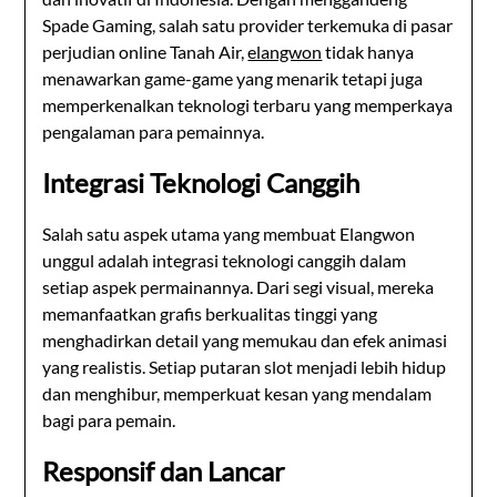
Spade Gaming, salah satu provider terkemuka di pasar
perjudian online Tanah Air,
elangwon
tidak hanya
menawarkan game-game yang menarik tetapi juga
memperkenalkan teknologi terbaru yang memperkaya
pengalaman para pemainnya.
Integrasi Teknologi Canggih
Salah satu aspek utama yang membuat Elangwon
unggul adalah integrasi teknologi canggih dalam
setiap aspek permainannya. Dari segi visual, mereka
memanfaatkan grafis berkualitas tinggi yang
menghadirkan detail yang memukau dan efek animasi
yang realistis. Setiap putaran slot menjadi lebih hidup
dan menghibur, memperkuat kesan yang mendalam
bagi para pemain.
Responsif dan Lancar