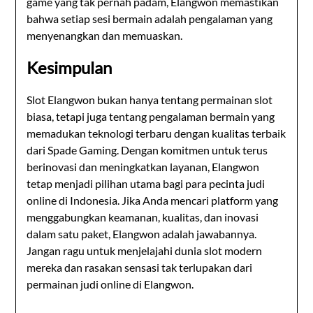
game yang tak pernah padam, Elangwon memastikan
bahwa setiap sesi bermain adalah pengalaman yang
menyenangkan dan memuaskan.
Kesimpulan
Slot Elangwon bukan hanya tentang permainan slot
biasa, tetapi juga tentang pengalaman bermain yang
memadukan teknologi terbaru dengan kualitas terbaik
dari Spade Gaming. Dengan komitmen untuk terus
berinovasi dan meningkatkan layanan, Elangwon
tetap menjadi pilihan utama bagi para pecinta judi
online di Indonesia. Jika Anda mencari platform yang
menggabungkan keamanan, kualitas, dan inovasi
dalam satu paket, Elangwon adalah jawabannya.
Jangan ragu untuk menjelajahi dunia slot modern
mereka dan rasakan sensasi tak terlupakan dari
permainan judi online di Elangwon.