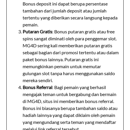
Bonus deposit ini dapat berupa persentase
tambahan dari jumlah deposit atau jumlah
tertentu yang diberikan secara langsung kepada
pemain.
Putaran Gratis
: Bonus putaran gratis atau free
spins sangat diminati oleh para penggemar slot.
MG4D sering kali memberikan putaran gratis
sebagai bagian dari promosi tertentu atau dalam
paket bonus lainnya. Putaran gratis ini
memungkinkan pemain untuk memutar
gulungan slot tanpa harus menggunakan saldo
mereka sendiri.
Bonus Referral
: Bagi pemain yang berhasil
mengajak teman untuk bergabung dan bermain
di MG4D, situs ini memberikan bonus referral.
Bonus ini biasanya berupa tambahan saldo atau
hadiah lainnya yang dapat diklaim oleh pemain
yang mengundang serta teman yang mendaftar
melalui link referral tersebut.