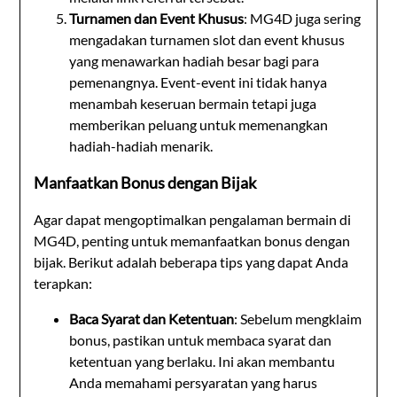
Turnamen dan Event Khusus
: MG4D juga sering
mengadakan turnamen slot dan event khusus
yang menawarkan hadiah besar bagi para
pemenangnya. Event-event ini tidak hanya
menambah keseruan bermain tetapi juga
memberikan peluang untuk memenangkan
hadiah-hadiah menarik.
Manfaatkan Bonus dengan Bijak
Agar dapat mengoptimalkan pengalaman bermain di
MG4D, penting untuk memanfaatkan bonus dengan
bijak. Berikut adalah beberapa tips yang dapat Anda
terapkan:
Baca Syarat dan Ketentuan
: Sebelum mengklaim
bonus, pastikan untuk membaca syarat dan
ketentuan yang berlaku. Ini akan membantu
Anda memahami persyaratan yang harus