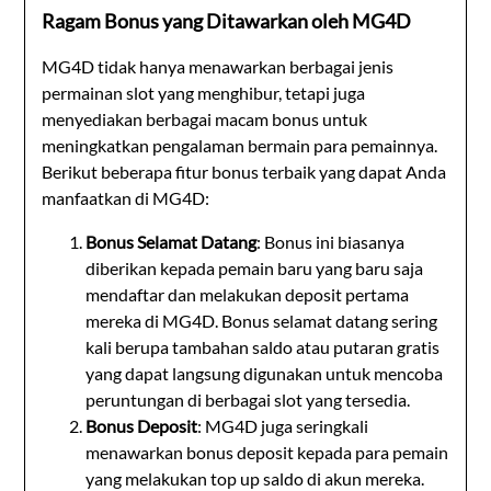
Ragam Bonus yang Ditawarkan oleh MG4D
MG4D tidak hanya menawarkan berbagai jenis
permainan slot yang menghibur, tetapi juga
menyediakan berbagai macam bonus untuk
meningkatkan pengalaman bermain para pemainnya.
Berikut beberapa fitur bonus terbaik yang dapat Anda
manfaatkan di MG4D:
Bonus Selamat Datang
: Bonus ini biasanya
diberikan kepada pemain baru yang baru saja
mendaftar dan melakukan deposit pertama
mereka di MG4D. Bonus selamat datang sering
kali berupa tambahan saldo atau putaran gratis
yang dapat langsung digunakan untuk mencoba
peruntungan di berbagai slot yang tersedia.
Bonus Deposit
: MG4D juga seringkali
menawarkan bonus deposit kepada para pemain
yang melakukan top up saldo di akun mereka.