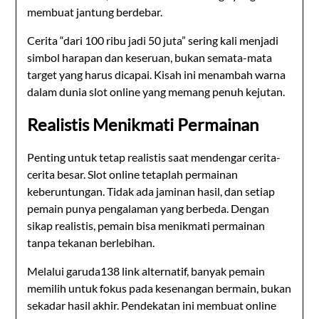
membuat jantung berdebar.
Cerita “dari 100 ribu jadi 50 juta” sering kali menjadi
simbol harapan dan keseruan, bukan semata-mata
target yang harus dicapai. Kisah ini menambah warna
dalam dunia slot online yang memang penuh kejutan.
Realistis Menikmati Permainan
Penting untuk tetap realistis saat mendengar cerita-
cerita besar. Slot online tetaplah permainan
keberuntungan. Tidak ada jaminan hasil, dan setiap
pemain punya pengalaman yang berbeda. Dengan
sikap realistis, pemain bisa menikmati permainan
tanpa tekanan berlebihan.
Melalui garuda138 link alternatif, banyak pemain
memilih untuk fokus pada kesenangan bermain, bukan
sekadar hasil akhir. Pendekatan ini membuat online