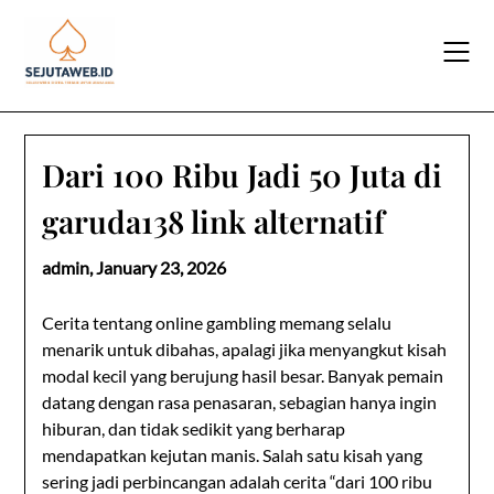
Skip
to
content
Dari 100 Ribu Jadi 50 Juta di
garuda138 link alternatif
admin,
January 23, 2026
Cerita tentang online gambling memang selalu
menarik untuk dibahas, apalagi jika menyangkut kisah
modal kecil yang berujung hasil besar. Banyak pemain
datang dengan rasa penasaran, sebagian hanya ingin
hiburan, dan tidak sedikit yang berharap
mendapatkan kejutan manis. Salah satu kisah yang
sering jadi perbincangan adalah cerita “dari 100 ribu