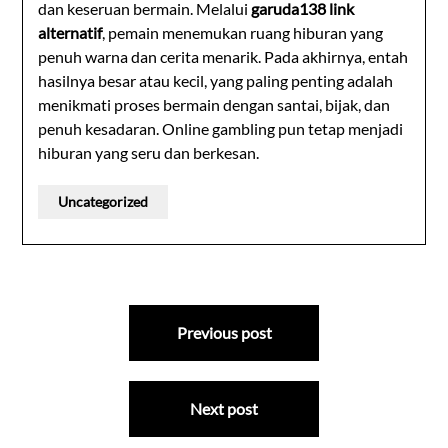
dan keseruan bermain. Melalui
garuda138 link
alternatif
, pemain menemukan ruang hiburan yang
penuh warna dan cerita menarik. Pada akhirnya, entah
hasilnya besar atau kecil, yang paling penting adalah
menikmati proses bermain dengan santai, bijak, dan
penuh kesadaran. Online gambling pun tetap menjadi
hiburan yang seru dan berkesan.
Uncategorized
Post
Previous post
navigation
Next post