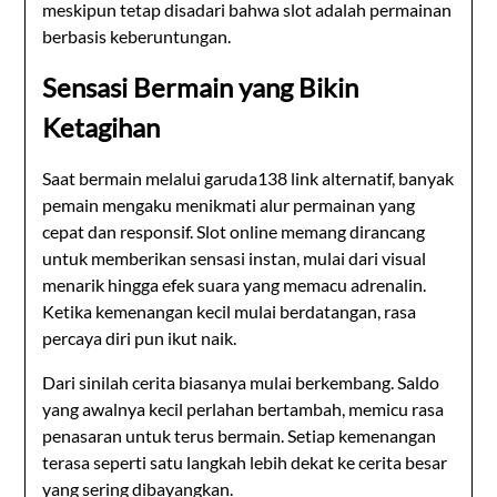
meskipun tetap disadari bahwa slot adalah permainan
berbasis keberuntungan.
Sensasi Bermain yang Bikin
Ketagihan
Saat bermain melalui garuda138 link alternatif, banyak
pemain mengaku menikmati alur permainan yang
cepat dan responsif. Slot online memang dirancang
untuk memberikan sensasi instan, mulai dari visual
menarik hingga efek suara yang memacu adrenalin.
Ketika kemenangan kecil mulai berdatangan, rasa
percaya diri pun ikut naik.
Dari sinilah cerita biasanya mulai berkembang. Saldo
yang awalnya kecil perlahan bertambah, memicu rasa
penasaran untuk terus bermain. Setiap kemenangan
terasa seperti satu langkah lebih dekat ke cerita besar
yang sering dibayangkan.