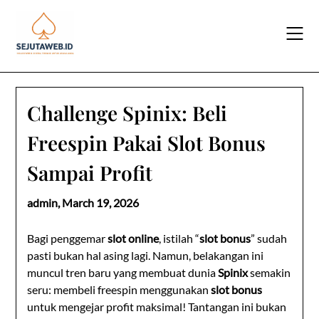
Skip
to
content
Challenge Spinix: Beli
Freespin Pakai Slot Bonus
Sampai Profit
admin,
March 19, 2026
Bagi penggemar
slot online
, istilah “
slot bonus
” sudah
pasti bukan hal asing lagi. Namun, belakangan ini
muncul tren baru yang membuat dunia
Spinix
semakin
seru: membeli freespin menggunakan
slot bonus
untuk mengejar profit maksimal! Tantangan ini bukan