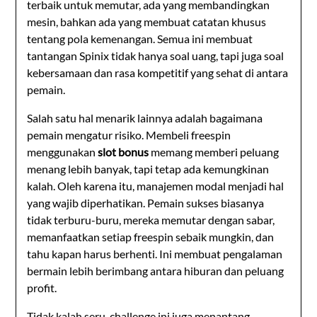
terbaik untuk memutar, ada yang membandingkan
mesin, bahkan ada yang membuat catatan khusus
tentang pola kemenangan. Semua ini membuat
tantangan Spinix tidak hanya soal uang, tapi juga soal
kebersamaan dan rasa kompetitif yang sehat di antara
pemain.
Salah satu hal menarik lainnya adalah bagaimana
pemain mengatur risiko. Membeli freespin
menggunakan
slot bonus
memang memberi peluang
menang lebih banyak, tapi tetap ada kemungkinan
kalah. Oleh karena itu, manajemen modal menjadi hal
yang wajib diperhatikan. Pemain sukses biasanya
tidak terburu-buru, mereka memutar dengan sabar,
memanfaatkan setiap freespin sebaik mungkin, dan
tahu kapan harus berhenti. Ini membuat pengalaman
bermain lebih berimbang antara hiburan dan peluang
profit.
Tidak kalah seru, challenge ini juga menantang