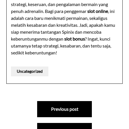
strategi, keseruan, dan pengalaman bermain yang
penuh adrenalin. Bagi para penggemar
slot online
, ini
adalah cara baru menikmati permainan, sekaligus
melatih kesabaran dan kreativitas. Jadi, apakah kamu
siap menerima tantangan Spinix dan mencoba
keberuntunganmu dengan
slot bonus
? Ingat, kunci
utamanya tetap strategi, kesabaran, dan tentu saja,
sedikit keberuntungan!
Uncategorized
Post
Previous post
navigation