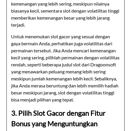
kemenangan yang lebih sering, meskipun nilainya
biasanya kecil, sementara slot dengan volatilitas tinggi
memberikan kemenangan besar yang lebih jarang
terjadi.
Untuk menemukan slot gacor yang sesuai dengan
gaya bermain Anda, perhatikan juga volatilitas dari
permainan tersebut. Jika Anda mencari kemenangan
kecil yang sering, pilihlah permainan dengan volatilitas
rendah, seperti beberapa judul slot dari Dragoonsoft
yang menawarkan peluang menang lebih sering
meskipun jumlah kemenangan lebih kecil. Sebaliknya,
jika Anda merasa beruntung dan lebih memilih hadiah
besar meskipun jarang, slot dengan volatilitas tinggi
bisa menjadi pilihan yang tepat.
3. Pilih Slot Gacor dengan Fitur
Bonus yang Menguntungkan