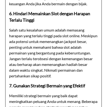
keuangan Anda jika Anda bermain dengan bijak.
6. Hindari Memainkan Slot dengan Harapan
Terlalu Tinggi
Salah satu kesalahan umum adalah memasang
harapan yang terlalu tinggi pada slot online. Meskipun
ada potensi untuk memenangkan jackpot besar,
penting untuk memahami bahwa slot adalah
permainan yang bergantung pada keberuntungan.
Jangan terlalu terobsesi dengan kemenangan besar
atau berharap akan memenangkan hadiah besar
dalam waktu singkat. Nikmati permainan dan
pertahankan sikap positif.
7. Gunakan Strategi Bermain yang Efektif
Memiliki strategi bermain yang baik dapat
meningkatkan peluang Anda untuk menang. Beberapa