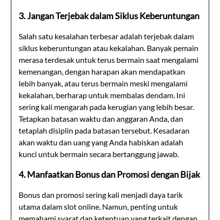
3. Jangan Terjebak dalam Siklus Keberuntungan
Salah satu kesalahan terbesar adalah terjebak dalam
siklus keberuntungan atau kekalahan. Banyak pemain
merasa terdesak untuk terus bermain saat mengalami
kemenangan, dengan harapan akan mendapatkan
lebih banyak, atau terus bermain meski mengalami
kekalahan, berharap untuk membalas dendam. Ini
sering kali mengarah pada kerugian yang lebih besar.
Tetapkan batasan waktu dan anggaran Anda, dan
tetaplah disiplin pada batasan tersebut. Kesadaran
akan waktu dan uang yang Anda habiskan adalah
kunci untuk bermain secara bertanggung jawab.
4. Manfaatkan Bonus dan Promosi dengan Bijak
Bonus dan promosi sering kali menjadi daya tarik
utama dalam slot online. Namun, penting untuk
memahami syarat dan ketentuan yang terkait dengan