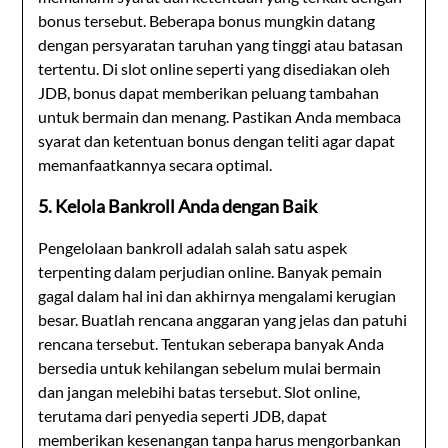
bonus tersebut. Beberapa bonus mungkin datang
dengan persyaratan taruhan yang tinggi atau batasan
tertentu. Di slot online seperti yang disediakan oleh
JDB, bonus dapat memberikan peluang tambahan
untuk bermain dan menang. Pastikan Anda membaca
syarat dan ketentuan bonus dengan teliti agar dapat
memanfaatkannya secara optimal.
5. Kelola Bankroll Anda dengan Baik
Pengelolaan bankroll adalah salah satu aspek
terpenting dalam perjudian online. Banyak pemain
gagal dalam hal ini dan akhirnya mengalami kerugian
besar. Buatlah rencana anggaran yang jelas dan patuhi
rencana tersebut. Tentukan seberapa banyak Anda
bersedia untuk kehilangan sebelum mulai bermain
dan jangan melebihi batas tersebut. Slot online,
terutama dari penyedia seperti JDB, dapat
memberikan kesenangan tanpa harus mengorbankan