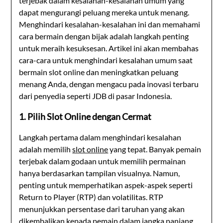
terjebak dalam kesalahan-kesalahan umum yang
dapat mengurangi peluang mereka untuk menang.
Menghindari kesalahan-kesalahan ini dan memahami
cara bermain dengan bijak adalah langkah penting
untuk meraih kesuksesan. Artikel ini akan membahas
cara-cara untuk menghindari kesalahan umum saat
bermain slot online dan meningkatkan peluang
menang Anda, dengan mengacu pada inovasi terbaru
dari penyedia seperti JDB di pasar Indonesia.
1. Pilih Slot Online dengan Cermat
Langkah pertama dalam menghindari kesalahan
adalah memilih
slot online
yang tepat. Banyak pemain
terjebak dalam godaan untuk memilih permainan
hanya berdasarkan tampilan visualnya. Namun,
penting untuk memperhatikan aspek-aspek seperti
Return to Player (RTP) dan volatilitas. RTP
menunjukkan persentase dari taruhan yang akan
dikembalikan kepada pemain dalam jangka panjang,