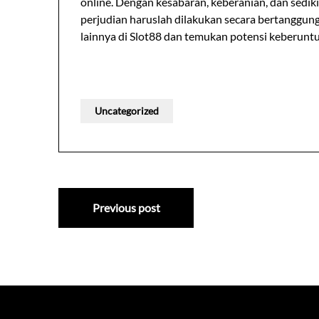
online. Dengan kesabaran, keberanian, dan sedik
perjudian haruslah dilakukan secara bertanggung
lainnya di Slot88 dan temukan potensi keberunt
Uncategorized
Post
Previous post
navigation