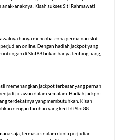
 anak-anaknya. Kisah sukses Siti Rahmawati
pun awalnya hanya mencoba-coba permainan slot
erjudian online. Dengan hadiah jackpot yang
eruntungan di Slot88 bukan hanya tentang uang,
hasil memenangkan jackpot terbesar yang pernah
menjadi jutawan dalam semalam. Hadiah jackpot
rang terdekatnya yang membutuhkan. Kisah
ahkan dengan taruhan yang kecil di Slot88.
mana saja, termasuk dalam dunia perjudian