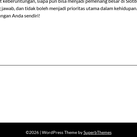
it keberuntungan, siapa pun bisa menjadi pemenang besar di Slot
 jawab, dan tidak boleh menjadi prioritas utama dalam kehidupan
ungan Anda sendiri!
©2026
| WordPress Theme by
SuperbThemes