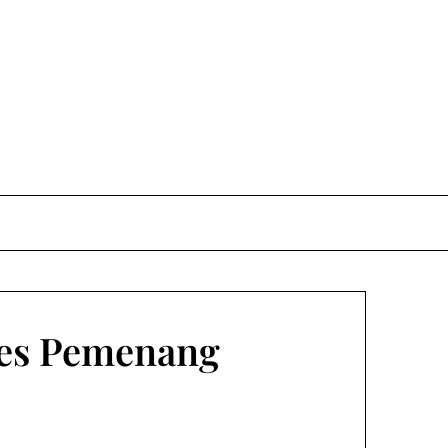
ses Pemenang